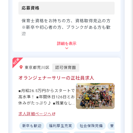
きますよ☆ 新卒の方やブラン
クがある方も大歓迎！初めて
応募資格
の方でも安心して働ける環境
です。 ーー【安心して長く働
保育士資格をお持ちの方、資格取得見込の方
ける、充実の待遇とサポート
※新卒や初心者の方、ブランクがある方も歓
体制】 月給271,400円からス
迎
タート！賞与年3.4カ月分と3
詳細を表示
月の一時金もあるので、安定
住所
した収入が見込めます♪ 子育
て手当や住宅補助など福利厚
東京都墨田区緑2-5-12
生も充実！お子さんの体調不
東京都荒川区
認可保育園
良や行事による遅刻・早退・
欠勤の相談もできるので、子
オランジェナーサリーの正社員求人
都営大江戸線「両国駅」より徒歩8分
育て中の方も安心です☆ 研修
■自転車通勤OK（駐輪場完備）
制度も充実しているので、ス
■月給26.5万円からスタートで
キルアップしながらキャリア
高水準！ ■年間休日126日とお
を積むことができますよ。昇
休みがたっぷり♪ ■残業なし
給・昇進の道も開かれてお
でプライベートも充実します
り、長く働ける環境が整って
求人詳細ページへ
◎ ■駅から徒歩5分で毎日の通
あなたの成長を応援！ワークライ
います◎
勤がラクラク！ ーー【子ども
フバランスも大切にできる保育の
新卒も歓迎
福利厚生充実
社会保険完備
寮・住宅・
たちと丁寧に向き合える環境
お仕事