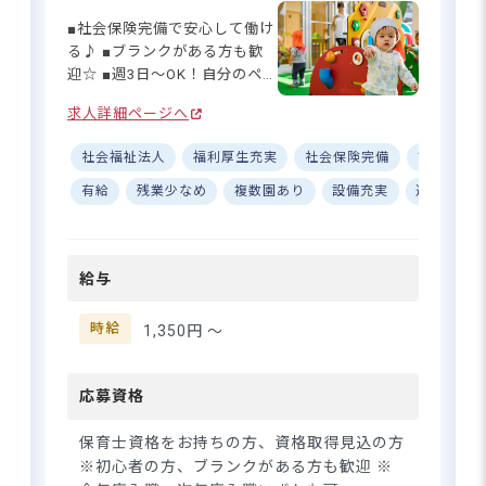
JR線「尾久駅」徒歩5分
通勤ストレスが少ないのも嬉
■社会保険完備で安心して働け
都電荒川線「荒川遊園地前駅」徒歩5分
しいポイントです。昇給や年2
る♪ ■ブランクがある方も歓
※自転車通勤OK、マイカー通勤不可
回の賞与もあり、頑張りをし
迎☆ ■週3日～OK！自分のペー
っかり還元する体制が整って
■近隣エリアからのアクセスをご紹介
スで働ける◎ ■時給1,350円で
います◎
北区（赤羽周辺）から：約13分 「赤羽
求人詳細ページへ
しっかり稼げる！ ーー【子ど
駅」からJRで1駅5分！駅チカ感覚で通勤
もたちの笑顔があふれる温か
社会福祉法人
福利厚生充実
社会保険完備
ブランクO
可能です。
な保育園】 しらさぎ保育園で
台東区（上野周辺）から：約15分 「上野
は、子どもたち一人ひとりの
有給
残業少なめ
複数園あり
設備充実
週2.3日~O
駅」からJRで1駅7分。主要駅からのアク
個性を大切にした保育を心が
セスも抜群です。
けています♪ 充実した設備の
足立区（江北周辺）から：約20〜25分
中で、のびのびと成長する子
舎人ライナー「熊野前駅」経由でスグ。
給与
どもたちの姿を一緒に見守り
荒川を渡ってすぐの好立地です。
ませんか？ブランクがあって
埼玉県（川口市周辺）から：約20〜25分
も、保育の経験がなくても大
時給
1,350円 〜
「川口駅」から赤羽乗り換えで20分程
丈夫！温かいスタッフがしっ
度。実は埼玉県からも通いやすいエリア
かりサポートします☆ 社会福
です。
祉法人興善会が運営する複数
応募資格
埼玉県（草加市周辺）から：約40〜45分
の園があるので、あなたに合
「北千住駅」経由などでアクセス可能。
った環境で働くことができま
保育士資格をお持ちの方、資格取得見込の方
遠方からの方には、荒川区の「借り上げ
すよ◎ ーー【あなたのライフ
※初心者の方、ブランクがある方も歓迎 ※
社宅制度（家賃補助）」を利用した引越
スタイルに合わせて働ける職