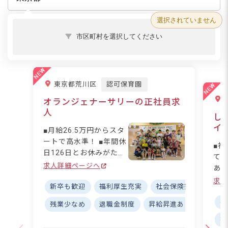
選択されていません
市区町村を選択してください
東京都荒川区
認可保育園
オランジェナーサリーの正社員求
人
し
イ
■月給26.5万円からスタ
ートで高水準！ ■年間休
■社
日126日とお休みがたっ
て働
ぷり♪ ■残業なしでプラ
求人詳細ページへ
ある
イベートも充実します◎
～O
求人
■駅から徒歩5分で毎日
新卒も歓迎
福利厚生充実
社会保険完備
寮・
働け
の通勤がラクラク！ ー
でし
社
残業少なめ
退職金制度
昇給昇進あり
研修充
ー【子どもたちと丁寧に
ー
有
向き合える環境です】
あ