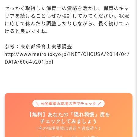
20〜25分 「川口駅」から赤羽
せっかく取得した保育士の資格を活かし、保育のキャ
乗り換えで20分程度。実は埼
玉県からも通いやすいエリアで
リアを続けることもぜひ検討してみてください。状況
す。
に応じて休んだり調整したりしながら、長く続けてい
埼玉県（草加市周辺）から：約
けると良いですね。
40〜45分 「北千住駅」経由な
どでアクセス可能。遠方からの
参考：東京都保育士実態調査
方には、荒川区の「借り上げ社
http://www.metro.tokyo.jp/INET/CHOUSA/2014/04/
宅制度（家賃補助）」を利用し
DATA/60o4s201.pdf
た引越し・入居サポートも相談
に乗ります！
＼ 公的基準＆現場の声でチェック ／
月給26.5万円以上で年
休126日！残業なしの
【無料】あなたの「隠れ我慢」度を
チェックしてみましょう
当園で理想の保育を！
（今の職場環境は適正？過負荷？）