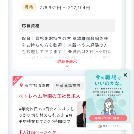
登録・相談無料
に、心も体ものびのびと保育
月給
278,952円 〜
312,104円
希望に合う求人の
をしてみませんか？
紹介を受ける
応募資格
保育士資格をお持ちの方 ※幼稚園教諭免許
をお持ちの方も歓迎！ ※新卒や未経験の方
も歓迎しております！ ◆職員は20代～50代
まで幅広い年代の方が在籍しています。職員
詳細を表示
同士で積極的にコミュニケーションを取って
いるので、自分の意見が言いやすい雰囲気で
す。
東京都清瀬市
児童養護施設
住所
ベトレヘム学園の正社員求人
東京都町田市小山ヶ丘1-10-2
■年間休日120日☆オンオフし
っかり切り替えられる♪ ■月
平均残業わずか2.9時間◎プラ
京王線「多摩境駅」徒歩20分または車で
イベートも充実☆ ■2年目から
6分／神奈川中央バス「多摩境通り北」
求人詳細ページへ