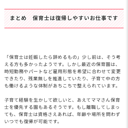
い
ます。さらに残業は一切
都電荒川線「荒川遊園地前駅」
フ
ありませんので、終業後
徒歩5分
き
まとめ 保育士は復帰しやすいお仕事です
の予定も立てやすくメリ
※自転車通勤OK、マイカー通
す！
ハリを持って働けます。
勤不可
で
駅からも徒歩5分と近
す♪
■近隣エリアからのアクセスを
く、毎日の通勤ストレス
っ
ご紹介
が少ないのも嬉しいポイ
ポイ
北区（赤羽周辺）から：約13
ントです。昇給や年2回
備
分 「赤羽駅」からJRで1駅5
の賞与もあり、頑張りを
「保育士は妊娠したら辞めるもの」少し前は、そう考
い
分！駅チカ感覚で通勤可能で
しっかり還元する体制が
える方も多かったようです。しかし最近の保育園は、
働
す。
整っています◎
の
時短勤務やパートなど雇用形態を希望に合わせて変更
台東区（上野周辺）から：約1
ご
できたり、残業無しを推進していたり、子育て中の方
5分 「上野駅」からJRで1駅7
分。主要駅からのアクセスも抜
も働けるような体制があちこちで整えられています。
群です。
足立区（江北周辺）から：約2
子育て経験を生かして欲しいと、あえてママさん保育
0〜25分 舎人ライナー「熊野前
士を優先する園もあるそうです。もし離職してしまっ
駅」経由でスグ。荒川を渡って
ても、保育士は資格さえあれば、年齢や場所を問わず
すぐの好立地です。
いつでも復帰が可能です。
埼玉県（川口市周辺）から：約