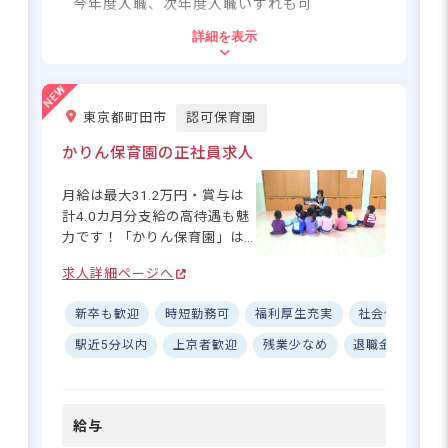
今年度入職、次年度入職いずれも可
し・入居サポートも相談に乗ります！
場です】 「子育て中だから短
詳細を表示
時間で」「家事と両立した
住所
い」など、あなたのライフス
タイルに合わせた働き方がで
東京都板橋区成増5-19-40
きるのが魅力です！週3日から
月給26.5万円以上で年休126日！
東京都町田市
認可保育園
OKなので、無理なく続けられ
残業なしの当園で理想の保育を！
ます♪ 時給1,350円で、しっか
かりん保育園の正社員求人
都営地下鉄三田線「西高島平駅」より徒
り稼げるのも嬉しいポイント
歩12分
☆ 社会保険完備で福利厚生も
東武東上線「成増駅」より徒歩15分
月給は最大31.2万円・賞与は
さらに詳しい
充実しているので、長く安心
計4.0カ月分支給の高待遇も魅
求人情報
へ
して働ける環境です。初心者
力です！「かりん保育園」は
登録・相談無料
の方も経験者の方もぜひご応
尾根緑道の近く、町田市小山
募ください。
求人詳細ページへ
希望に合う求人の
の小高い場所に位置していま
紹介を受ける
自分のペースで働きやすい環境！
す。自然が豊かな場所ですの
新卒も歓迎
時短勤務可
福利厚生充実
社会保険完備
週3日～、ブランクも初心者も大歓
で、園の近くには子どもたち
迎！
が思い切り遊べる公園がたく
駅近5分以内
上京者歓迎
残業少なめ
退職金制度
さんあります！お天気の良い
日は毎日お散歩へ出掛けてお
り、四季折々の季節を感じな
さらに詳しい
給与
求人情報
へ
がらたくさんの自然に触れ合
っています。私たちと一緒