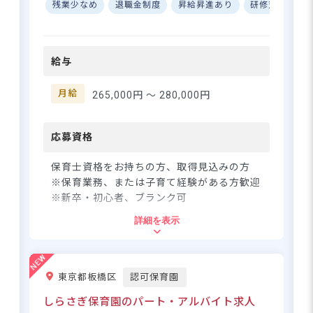
です】 令和3年にオープンした
残業少なめ
退職金制度
昇給昇進あり
研修充実
オランジェナーサリーは、3歳
から5歳のお子様をお預かりす
さらに詳しい
る認可保育所です。アットホ
求人情報
へ
給与
ームな雰囲気の中で、楽しさ
登録・相談無料
の中にもマナーを守れる子ど
もたちを育んでいます。スタ
月給
希望に合う求人の
265,000円 〜
280,000円
紹介を受ける
ッフ同士の仲も良く、一人ひ
とりの職員としっかり向き合
う社風があるため、困ったこ
応募資格
とがあればすぐに相談できる
安心感があります♪ ーー【無
保育士資格をお持ちの方、取得見込みの方
理なく長く続けられる手厚い
※保育業務、または子育て経験がある方歓迎
待遇面◎】 オランジェナーサ
※新卒・初心者、ブランク可
リーの自慢は何といっても働
詳細を表示
きやすさです。年間休日は126
住所
日と比較的多く、プライベー
トも大切にできます。さらに
東京都荒川区西尾久4-27-1ヴェルデ西尾久1
残業は一切ありませんので、
東京都板橋区
認可保育園
F
終業後の予定も立てやすくメ
リハリを持って働けます。駅
しらさぎ保育園のパート・アルバイト求人
からも徒歩5分と近く、毎日の