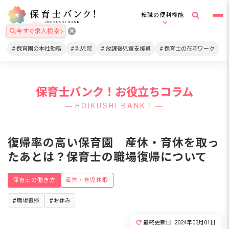
転職の便利機能
今すぐ求人検索
保育園の本社勤務
乳児院
放課後児童支援員
保育士の在宅ワーク
保育士バンク！お役立ちコラム
HOIKUSHI BANK！
復帰率の高い保育園 産休・育休を取っ
たあとは？保育士の職場復帰について
保育士の働き方
産休・育児休暇
職場復帰
お休み
最終更新日: 2024年03月01日