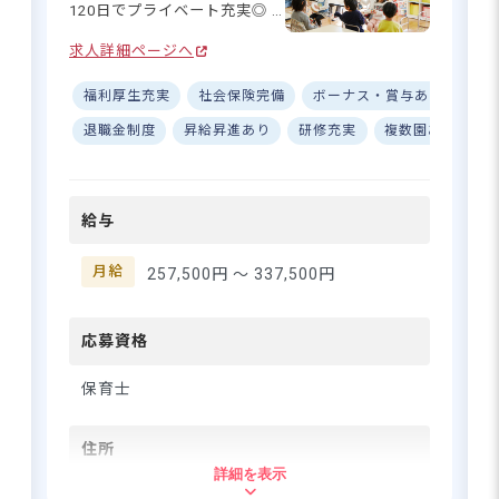
120日でプライベート充実◎ ■
駅から徒歩12分！通勤便利な
求人詳細ページへ
好立地♪ ーー【笑顔があふれ
る、あたたかな保育園】 東綾
福利厚生充実
社会保険完備
ボーナス・賞与あり
ブラ
瀬きらきら保育園は、その名
の通り子どもたちの輝く未来
退職金制度
昇給昇進あり
研修充実
複数園あり
を育む場所。一人ひとりの子
どもに寄り添い、のびのびと
成長できる環境づくりを大切
給与
にしています。充実した研修
制度で保育の質を高めなが
ら、保育士同士が協力し合え
月給
257,500円 〜
337,500円
る風通しの良い職場です。子
どもたちの「できた！」の瞬
間に立ち会える喜びを、一緒
応募資格
に分かち合いませんか？♪ ー
ー【安心して長く働ける充実
保育士
の待遇】 保育士の皆さんが安
心して働ける環境づくりを重
住所
視しています☆基本給に加
詳細を表示
え、保育士資格手当や処遇改
東京都足立区東綾瀬2-17-8