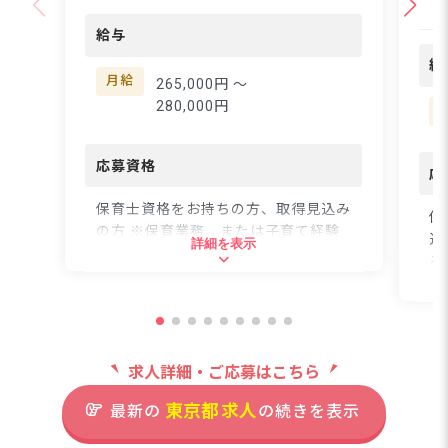
令和3年にオープンした
し
オランジェナーサリー
給与
ど
は、3歳から5歳のお子
性
給
様をお預かりする認可保
がけ
月給
265,000円 〜
育所です。アットホーム
た
280,000円
な雰囲気の中で、楽しさ
と
の中にもマナーを守れる
姿
子どもたちを育んでいま
応募資格
か
応
す。スタッフ同士の仲も
も
良く、一人ひとりの職員
保育士資格をお持ちの方、取得見込み
も
保
としっかり向き合う社風
の方 ※保育業務、または子育て経験
フ
込
詳細を表示
があるため、困ったこと
がある方歓迎 ※新卒・初心者、ブラ
ます
る
があればすぐに相談でき
ンク可
善
職
る安心感があります♪
が
ーー【無理なく長く続け
っ
住所
られる手厚い待遇面◎】
住
きますよ
オランジェナーサリーの
た
求人詳細・ご応募はこちら
東京都荒川区西尾久4-27-1ヴェルデ
東
自慢は何といっても働き
わ
西尾久1F
やすさです。年間休日は
東京都
求人
最新の
の続きを表示
「
126日と比較的多く、プ
で
ライベートも大切にでき
JR線「尾久駅」徒歩5分