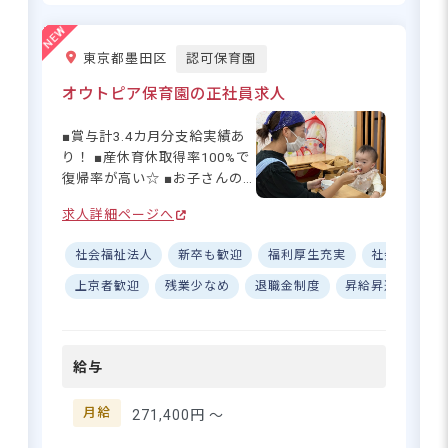
善手当など、充実した手当制
度を完備。昇給制度もあり、
経験や頑張りをしっかり評価
東京メトロ千代田線「北綾瀬」徒歩12分
東京都墨田区
認可保育園
します！有給休暇の取得もし
■自転車通勤可（駐輪場有、無料）
っかりサポートするので、仕
オウトピア保育園の正社員求人
事とプライベートの両立も実
現できます◎
■賞与計3.4カ月分支給実績あ
り！ ■産休育休取得率100%で
復帰率が高い☆ ■お子さんの
子どもの笑顔と共に成長できる。
事情に合わせて勤務相談OK！
月給25.7万円以上で安心の保育ラ
求人詳細ページへ
■持ち帰り業務なし！ワークラ
イフ
イフバランス◎ ーー【子ども
社会福祉法人
新卒も歓迎
福利厚生充実
社会保険完
たちの笑顔と成長を支える、
あたたかな保育園】 オウトピ
上京者歓迎
残業少なめ
退職金制度
昇給昇進あり
さらに詳しい
ア保育園では、0歳〜5歳児ま
求人情報
へ
での子どもたちの成長をサポ
登録・相談無料
ートしています♪ アットホー
給与
ムな雰囲気の中で、一人ひと
希望に合う求人の
紹介を受ける
りに寄り添った保育を大切に
しています。設備が充実した
月給
271,400円 〜
環境で、のびのびと保育がで