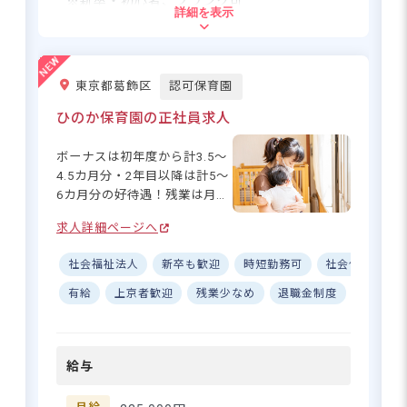
※新卒・初心者、ブランク可
詳細を表示
ます。 ーー【プライベートも
大切にできる柔軟な環境◎】
住所
当園ではスタッフが無理なく
働ける環境を整えています！
東京都葛飾区
認可保育園
東京都荒川区西尾久4-27-1ヴェルデ西尾久1
残業は一切なく、勤務時間も9
F
時～13時、14時～18時等のシ
ひのか保育園の正社員求人
フト制に加え、勤務時間の相
談にも応じます。また、パー
JR線「尾久駅」徒歩5分
ボーナスは初年度から計3.5～
トの方にも賞与支給の実績が
都電荒川線「荒川遊園地前駅」徒歩5分
4.5カ月分・2年目以降は計5～
あり、頑張りがしっかり還元
※自転車通勤OK
6カ月分の好待遇！残業は月平
されるのも魅力の一つです。
均8h、持ち帰りは原則無し。
■近隣エリアからのアクセスをご紹介
求人詳細ページへ
手書き作業を減らし、業務は
北区（赤羽周辺）から：約13分 「赤羽
分担しながら一人あたりの負
駅」からJRで1駅5分！駅チカ感覚で通勤
社会福祉法人
新卒も歓迎
時短勤務可
社会保険完備
担を減らしており、働きやす
可能です。
い環境を整えています。引っ
有給
上京者歓迎
残業少なめ
退職金制度
昇給昇
台東区（上野周辺）から：約15分 「上野
越し代補助や最大82,000円の
駅」からJRで1駅7分。主要駅からのアク
住宅補助制度など福利厚生も
セスも抜群です。
充実！入職後は、先輩職員が
足立区（江北周辺）から：約20〜25分
給与
一から丁寧にサポートします
舎人ライナー「熊野前駅」経由でスグ。
ので、未経験・ブランクのあ
荒川を渡ってすぐの好立地です。
る方も安心して働いていけま