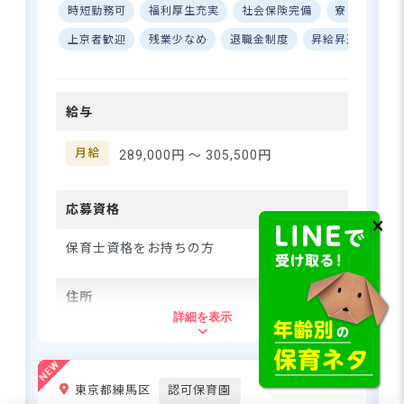
時短勤務可
福利厚生充実
社会保険完備
寮・住宅・
ライフバランス◎ ーー【子ど
福利厚生が充実の好環境！賞与年3
もと高齢者の笑顔が溢れる、
上京者歓迎
残業少なめ
退職金制度
昇給昇進あり
回・初年度より最大計4.5カ月分支
温かな保育環境】 上野駅前
給
で、子どもたちの笑顔を育む
保育園です♪ 併設の高齢者施
給与
設との世代間交流を通じて、
さらに詳しい
子どもたちの心も大きく成長
求人情報
へ
します。「人を大事にし、人
月給
289,000円 〜
305,500円
登録・相談無料
を育てる」という理念のも
と、スタッフ全員で意見を出
希望に合う求人の
紹介を受ける
し合い、よりよい保育を創り
応募資格
上げていく環境です。園名の
通り、子どもたちもスタッフ
保育士資格をお持ちの方
も「うれしい」と感じられる
毎日を大切にしています☆ ー
住所
ー【充実の待遇とキャリアサ
詳細を表示
ポートで、長く活躍できる職
東京都台東区上野7丁目
場】 月給289,000円～からス
タート！ブランクがある方も
安心の充実した入社時研修
JR山手線、京浜東北線、常磐線、宇都宮
東京都練馬区
認可保育園
で、スムーズに保育士として
線・高崎線、東京メトロ銀座線、日比谷