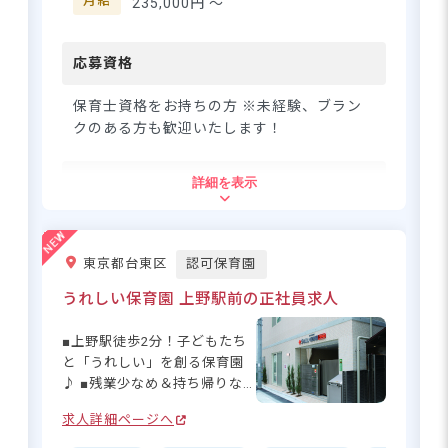
月給
235,000円 〜
埼玉県（川口市周辺）から：約20〜25分
すよ。
「川口駅」から赤羽乗り換えで20分程
度。実は埼玉県からも通いやすいエリア
応募資格
です。
埼玉県（草加市周辺）から：約40〜45分
保育士資格をお持ちの方 ※未経験、ブラン
「北千住駅」経由などでアクセス可能。
クのある方も歓迎いたします！
住所
詳細を表示
尾久駅から徒歩5分！未経験OK＆
東京都葛飾区新小岩3丁目13-23
賞与ありの環境で自分らしく働き
ませんか！
東京都台東区
認可保育園
JR総武線「新小岩駅」から徒歩10分
うれしい保育園 上野駅前の正社員求人
◆自転車・バイク通勤OK（駐輪場無
さらに詳しい
料）。駅の周辺にはスーパーマーケット
■上野駅徒歩2分！子どもたち
求人情報
へ
や飲食店があり、夕飯などの買い物に便
と「うれしい」を創る保育園
登録・相談無料
利です。
♪ ■残業少なめ＆持ち帰りな
希望に合う求人の
しでプライベート充実◎ ■手
紹介を受ける
求人詳細ページへ
厚い研修で安心のスタート☆
■年間休日121日以上でワーク