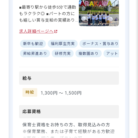
■最寄り駅から徒歩5分で通勤
もラクラク◎ ■パートの方に
も嬉しい賞与支給の実績あり
♪ ■残業なし＆勤務時間は相
求人詳細ページへ
談可能！ ■令和3年新設の綺麗
な園で働ける◎ ーー【明るい
新卒も歓迎
福利厚生充実
ボーナス・賞与あり
ブラン
笑顔に囲まれて働く喜びを実
感！】 オランジェナーサリー
昇給昇進あり
研修充実
複数園あり
アットホーム
は、令和3年4月に新設された
3〜5歳児対象の認可保育所で
す！アットホームな雰囲気の
給与
中で、子供たちが楽しみなが
らもしっかりとマナーを学べ
る環境づくりを大切にしてい
時給
1,300円 〜
1,500円
ます。かわいい子供たちと明
るいスタッフに囲まれて、
日々の成長を間近で見守れる
応募資格
のが一番のやりがいです。
個々の職員ともしっかり向き
保育士資格をお持ちの方、取得見込みの方
合う社風なので、あなたの個
※保育業務、または子育て経験がある方歓迎
性を活かしてご活躍いただけ