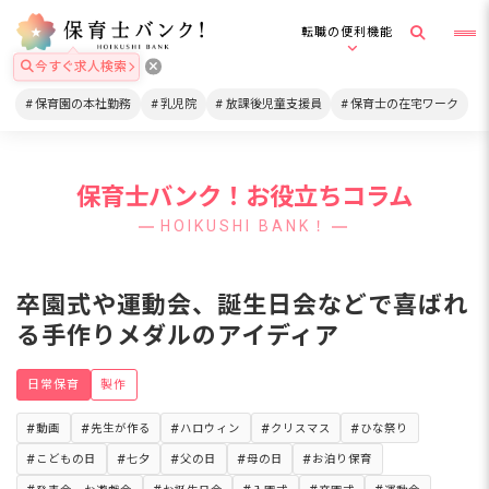
転職の便利機能
今すぐ求人検索
保育園の本社勤務
乳児院
放課後児童支援員
保育士の在宅ワーク
保育士バンク！お役立ちコラム
HOIKUSHI BANK！
卒園式や運動会、誕生日会などで喜ばれ
る手作りメダルのアイディア
日常保育
製作
動画
先生が作る
ハロウィン
クリスマス
ひな祭り
こどもの日
七夕
父の日
母の日
お泊り保育