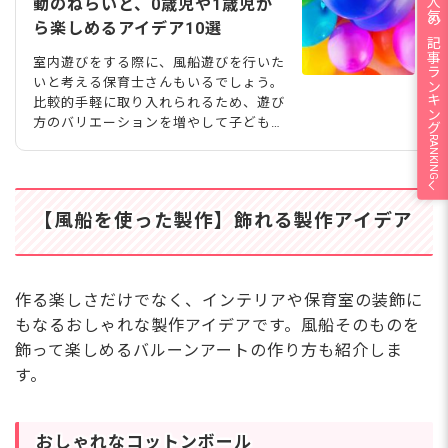
人気の記事ランキング
動のねらいと、0歳児や1歳児か
ら楽しめるアイデア10選
室内遊びをする際に、風船遊びを行いた
いと考える保育士さんもいるでしょう。
比較的手軽に取り入れられるため、遊び
方のバリエーションを増やして子どもた
RANKING
ちと楽しめるとよいですよね。今回は、
保育に役立つ風船遊びのアイデアをねら
いとともに紹介します。あわせて、導入
するときのポイントや遊ぶときの注意点
【風船を使った製作】飾れる製作アイデア
もまとめました。 kucherav/stock.ado
be.com
作る楽しさだけでなく、インテリアや保育室の装飾に
もなるおしゃれな製作アイデアです。風船そのものを
飾って楽しめるバルーンアートの作り方も紹介しま
す。
おしゃれなコットンボール