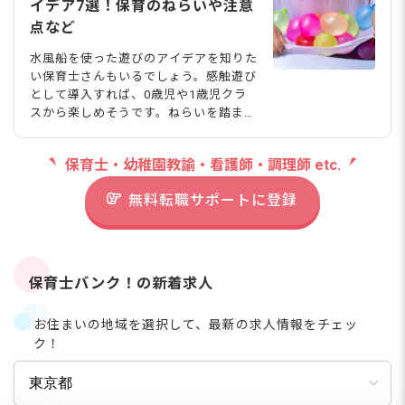
イデア7選！保育のねらいや注意
点など
水風船を使った遊びのアイデアを知りた
い保育士さんもいるでしょう。感触遊び
として導入すれば、0歳児や1歳児クラ
スから楽しめそうです。ねらいを踏ま
え、水風船マットを作るなど特色を活か
した活動ができるとよいですね。今回
保育士・幼稚園教諭・看護師・調理師 etc.
は、保育園で使える水遊びのアイデア
や、保育に取り入れるときの注意点を紹
無料転職サポートに登録
介します。 APChanel/shutterstock.co
m
保育士バンク！の新着求人
お住まいの地域を選択して、最新の求人情報をチェッ
ク！