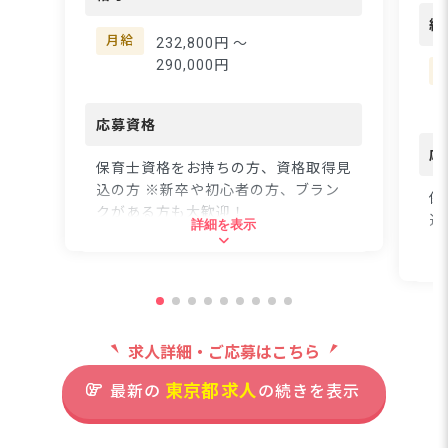
切にしています♪ マニ
園
給
ュアル通りにいかない保
ひ
月給
232,800円 〜
育の世界だからこそ、お
た
290,000円
互いを尊重し助け合う関
♪ 
係を築いています。苦手
地
なことは無理せず、得意
応募資格
ビ
分野で輝ける環境です☆
育
応
前向きな挑戦や時には失
保育士資格をお持ちの方、資格取得見
す
敗も、成長のチャンスと
込の方 ※新卒や初心者の方、ブラン
す
保
して歓迎！子どもたちの
クがある方も大歓迎！
と
込
詳細を表示
最善を考え、自ら行動で
じ
きる保育士さんを求めて
がで
住所
います。一緒によりよい
住
充
園を創っていきません
た
東京都練馬区光が丘7丁目6-19-101
東
か？ ーー【ライフステ
喜
ージに寄り添う、働きや
た
求人詳細・ご応募はこちら
すさ抜群の職場環境】
都営地下鉄大江戸線「光が丘
てみ
年間休日127日でプライ
駅」より徒歩15分
東京都
求人
最新の
の続きを表示
【
ベートも充実♪ 有給取
ワ
得率80%、産休・育休取
視の