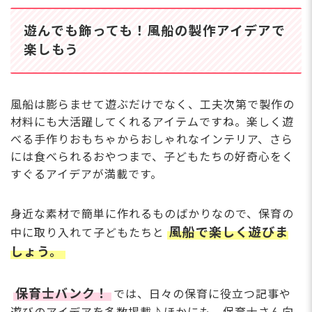
得実績も多数あり、長く
20
働き続けられる環境です
プ
遊んでも飾っても！風船の製作アイデアで
☆ 行事準備は勤務時間
し
年間休日127日＆平均
内に行うなど、効率的な
楽しもう
も
勤続9.02年！安定と働
業務進行を心がけている
時
きやすさの保育園♪
ため残業も少なめ。出
けま
産・育児などのライフイ
績
風船は膨らませて遊ぶだけでなく、工夫次第で製作の
ベントも前向きに受け止
ジ
材料にも大活躍してくれるアイテムですね。楽しく遊
め、多くの職員が育休か
応
さらに詳しい
べる手作りおもちゃからおしゃれなインテリア、さら
ら復帰しています♪ ピ
金
求人情報
へ
アノが苦手でも大丈夫！
には食べられるおやつまで、子どもたちの好奇心をく
ャ
登録・相談無料
得意・不得意を考慮した
すぐるアイデアが満載です。
境で
希望に合う求人の
配置で、あなたの個性を
も
紹介を受ける
活かした保育ができま
な
身近な素材で簡単に作れるものばかりなので、保育の
す。
っ
風船で楽しく遊びま
中に取り入れて子どもたちと
しょう。
保育士バンク！
では、日々の保育に役立つ記事や