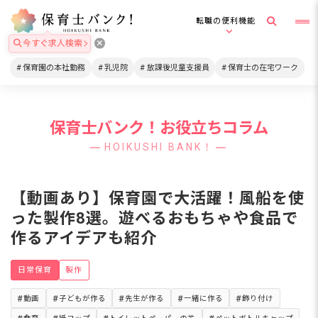
転職の便利機能
今すぐ求人検索
保育園の本社勤務
乳児院
放課後児童支援員
保育士の在宅ワーク
保育士バンク！お役立ちコラム
HOIKUSHI BANK！
【動画あり】保育園で大活躍！風船を使
った製作8選。遊べるおもちゃや食品で
作るアイデアも紹介
日常保育
製作
動画
子どもが作る
先生が作る
一緒に作る
飾り付け