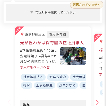
選択されていません
市区町村を選択してください
東京都練馬区
認可保育園
光が丘わかば保育園の正社員求人
松
■平均勤続年数9.02年の
安定職場♪ ■賞与4.2カ
■年
月分の実績あり☆ ■ピア
イベ
ノが苦手でも大丈夫！試
求人詳細ページへ
育
験なし◎ ■月平均残業6.
テー
求人
37時間でプライベート
社会福祉法人
新卒も歓迎
社会保険完備
寮・
は年
充実 ーー【あなたらし
給！
社
有給
上京者歓迎
残業少なめ
退職金制度
さを大切に。チームで創
昇
上
る保育の未来】 私たち
プを応援
は「チームワーク」と
た
「自主自立の精神」を大
給与
きる