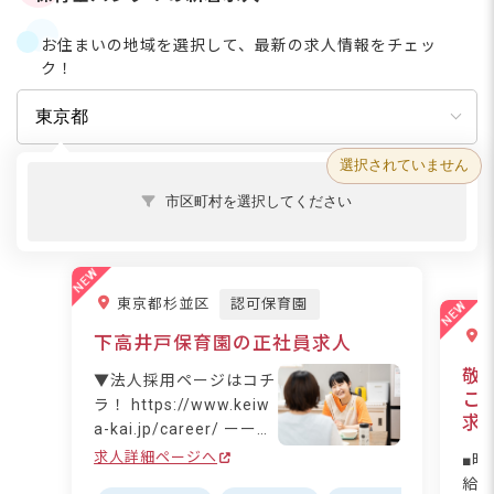
ピアジェの研究は、「子どもがどのよう
にして思考を発展させ、理解を深めるの
お住まいの地域を選択して、最新の求人情報をチェッ
か」という問いに基づき、発達心理学に
ク！
大きな貢献をし
選択されていません
市区町村を選択してください
東京都杉並区
認可保育園
下高井戸保育園の正社員求人
敬
▼法人採用ページはコチ
こ
ラ！ https://www.keiw
求
a-kai.jp/career/ ーー
【子どもも保育士も"い
求人詳細ページへ
■時
きいき"と輝ける保育
給・