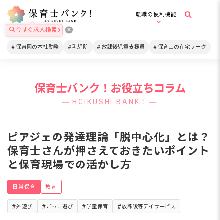
転職の便利機能
今すぐ求人検索
保育園の本社勤務
乳児院
放課後児童支援員
保育士の在宅ワーク
保育士バンク！お役立ちコラム
HOIKUSHI BANK！
ピアジェの発達理論「脱中心化」とは？
保育士さんが押さえておきたいポイント
と保育現場での活かし方
日常保育
教育
外遊び
ごっこ遊び
学童保育
放課後等デイサービス