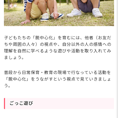
登録・相談無料
っ
希望に合う求人の
児
紹介を受ける
場で
ト
も
プ
子どもたちの「脱中心化」を育むには、他者（お友だ
ちや周囲の人々）の視点や、自分以外の人の感情への
理解を自然に学べるような遊びや活動を取り入れてみ
ましょう。
普段から日常保育・教育の現場で行なっている活動を
「脱中心化」をうながすという視点で見ていきましょ
う。
ごっこ遊び