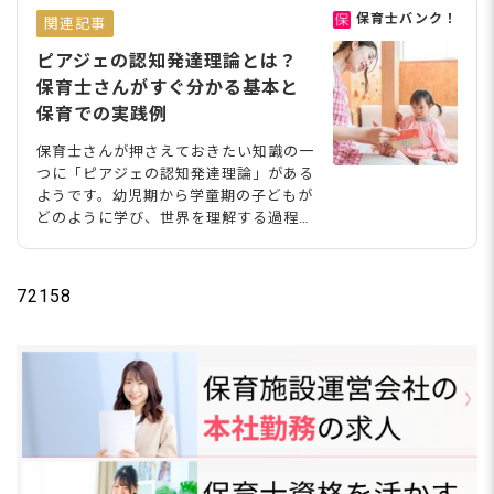
保育士バンク！
関連記事
ピアジェの認知発達理論とは？
保育士さんがすぐ分かる基本と
保育での実践例
保育士さんが押さえておきたい知識の一
つに「ピアジェの認知発達理論」がある
ようです。幼児期から学童期の子どもが
どのように学び、世界を理解する過程を
4つの段階に分けて説明しており、子ど
もの思考が発展する枠組みについて理解
ができる心理学理論です。今回は、ピア
72158
ジェの理論を紹介し、それを保育の現場
での実践例と適切な声かけ例について解
説します。 ピアジェとは？保育に役立
つ心理学からの視点 ジャン・ピアジェ
は、19世紀から20世紀にかけて活躍し
たスイスの心理学者・教育学者です。現
代においては「発達心理学の父」と呼ば
れることもあるようです。 子どもの認
知発達に関する研究を行ない、世界中で