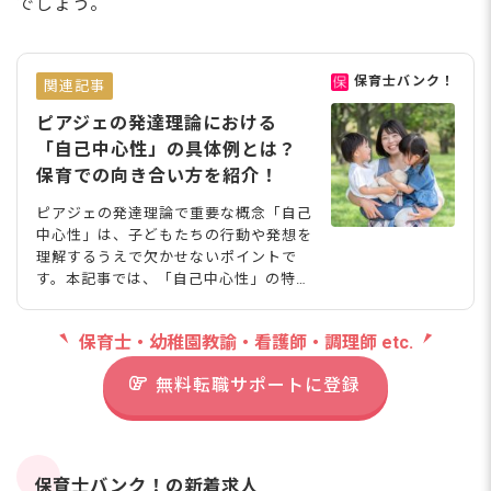
でしょう。
保育士バンク！
関連記事
ピアジェの発達理論における
「自己中心性」の具体例とは？
保育での向き合い方を紹介！
ピアジェの発達理論で重要な概念「自己
中心性」は、子どもたちの行動や発想を
理解するうえで欠かせないポイントで
す。本記事では、「自己中心性」の特徴
や基本的なピアジェの発達理論の開設、
その具体例や保育士としての関わり方や
保育士・幼稚園教諭・看護師・調理師 etc.
対応のコツについて詳しく紹介します。
【保育での具体例】ピアジェの発達理論
無料転職サポートに登録
とは ジャン・ピアジェ（1896-1980）
は、発達心理学の分野で著名な心理学者
です。彼は子どもの発達過程を段階的に
分類し、それぞれの段階での子どもの思
考や行動の特徴を詳細に研究しました。
保育士バンク！の新着求人