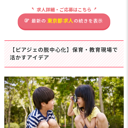
てい
東京都杉並区下高井戸3-31-11
55,500円と安定した収
寧
求人詳細・ご応募はこちら
【
入に加え、賞与は年3回
ど
園
支給！残業は月平均4時
京王井の頭線「西永福駅」より
東京都
求人
い
最新の
の続きを表示
間と少なめで、無理なく
徒歩14分
す
働ける環境です◎ 年間
職場です
■自転車通勤OK
休日120日に加え、リフ
な
レッシュ休暇（年5日）
る
【ピアジェの脱中心化】保育・教育現場で
やお誕生日休暇（年1
◎】
日）など、プライベート
活かすアイデア
昇
も充実できる休暇制度も
ト
整っています♪ 頑張り
あなたの温かい笑顔と
る
をしっかり評価する体制
保育の専門性で、子ど
タ
も整っているので、長く
ム
もたちの心を豊かに育
安心して働ける職場です
ジ
みましょう
☆
ッ
軽減
担
や
さらに詳しい
求人情報
へ
業
率