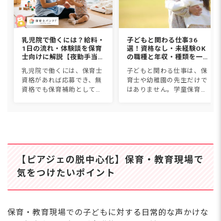
乳児院で働くには？給料・
子どもと関わる仕事36
1日の流れ・体験談を保育
選！資格なし・未経験OK
士向けに解説【夜勤手当込
の職種と年収・種類を一覧
み】
比較【2026年版】
乳児院で働くには、保育士
子どもと関わる仕事は、保
資格があれば応募でき、無
育士や幼稚園の先生だけで
資格でも保育補助として働
はありません。学童保育、
けます。職種は保育士・看
児童発達支援、スポーツイ
護師・児童指導員・家庭支
ンストラクター、子ども英
援専門相談員など。給料は
会話講師など36種類につい
月18〜27万円に1回5,000円
て、仕事内容・必要資格・
からの夜勤手当で、保育...
年収・なり方を1つずつ紹
介しま...
【ピアジェの脱中心化】保育・教育現場で
気をつけたいポイント
保育・教育現場での子どもに対する日常的な声かけな