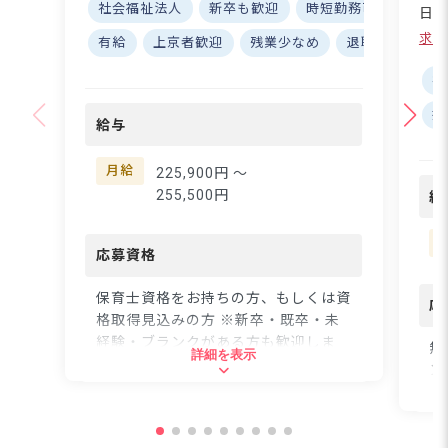
園】 下高井戸保育園で
社会福祉法人
新卒も歓迎
時短勤務可
リトミ
日～
は、子どもたちが「いき
ルに
求人
有給
上京者歓迎
残業少なめ
退職金制度
いきと遊び、生活でき
資
る」環境づくりを大切に
に始
社
しています。自分も仲間
子・
扶
も大切にする心を育む保
設展
給与
育を実践♪ 子どもたち
ー
の「やってみたい！」と
る
月給
225,900円 〜
いう気持ちを尊重し、一
ませ
255,500円
給
人ひとりの成長に寄り添
で
います。京王井の頭線
補
「西永福駅」から徒歩圏
応募資格
ち
内、自転車通勤もOKな
切
ので、通勤の負担も少な
保育士資格をお持ちの方、もしくは資
☆ 
応
め☆ 子どもたちの笑顔
格取得見込みの方 ※新卒・既卒・未
も
があふれる温かな保育園
経験・ブランクがある方も歓迎しま
理
無
詳細を表示
で、あなたも一緒に成長
す！
た
ン
していきませんか？ ー
「
調
ー【ワークライフバラン
楽
住所
スを大切にする職場環
取
住
境】 月給225,900円～2