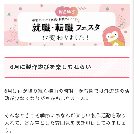
6月の製作を成功させる3つのコツ
1.事前準備の時間を短縮する
2.子どもの興味を引く導入の声かけを工夫する
3.壁面装飾につなげて発展させる
6月の製作についてよくある質問
Q.6月の製作におすすめのモチーフは何ですか？
Q.0歳児や1歳児でも楽しめる6月の製作はあります
か？
Q.4歳児が「遊べる」と楽しめる仕掛けつきの6月の製
6月に製作遊びを楽しむねらい
作はありますか？
Q.6月の行事製作のネタが毎年マンネリ化してしまい
ます。何かよい方法はありますか？
Q.製作の準備時間が取れず残業続きです。働き方を変
6月は雨が降り続く梅雨の時期。保育園では外遊びの活
えることはできますか？
動が少なくなりがちかもしれません。
Q.登録するとしつこく電話がかかってきませんか？
Q.6月など年度途中での転職は不利になりませんか？
6月に製作遊びを取り入れて保育を充実させよう
そんなときこそ季節にちなんだ楽しい製作活動を取り
入れて、どん重とした雰囲気を吹き飛ばしてみましょ
う。