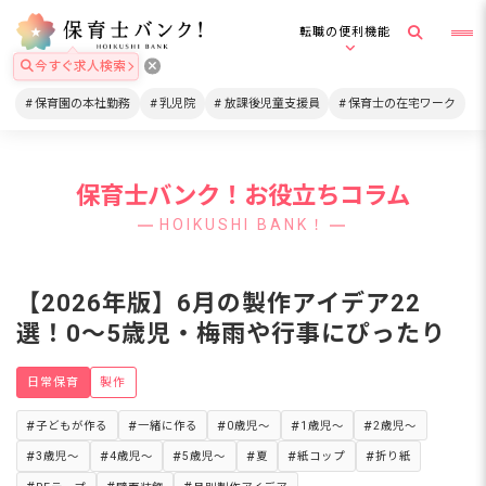
転職の便利機能
今すぐ求人検索
保育園の本社勤務
乳児院
放課後児童支援員
保育士の在宅ワーク
保育士バンク！お役立ちコラム
HOIKUSHI BANK！
【2026年版】6月の製作アイデア22
選！0〜5歳児・梅雨や行事にぴったり
日常保育
製作
子どもが作る
一緒に作る
0歳児～
1歳児～
2歳児～
3歳児～
4歳児～
5歳児～
夏
紙コップ
折り紙