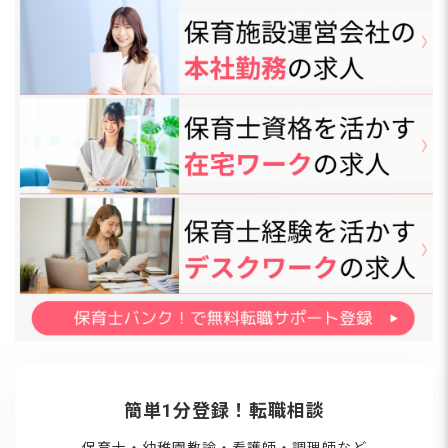
す。絵本や歌、おたより作成に活かせる
文例もまとめました。 【2026年度】6
月の保育園行事カレンダー「日付・ねら
い早見表」 6月の保育園では、健康・時
間・家族・季節の変化をテーマにした行
事が集中します。下記カレンダーで一覧
を押さえ、各行事のねらいと進め方は本
記事内のセクションで詳しく確認してみ
てください。 行事名をクリック♪ 詳細
へジャンプ！ 日付
簡単1分登録！転職相談
保育士・幼稚園教諭・看護師・調理師など