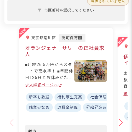
選択されていません
市区町村を選択してください
東京都荒川区
認可保育園
オランジェナーサリーの正社員求
人
伊
イ
■月給26.5万円からスタ
ートで高水準！ ■年間休
東
日126日とお休みがたっ
駅
ぷり♪ ■残業なしでプラ
求人詳細ページへ
育
イベートも充実します◎
しま
求人
■駅から徒歩5分で毎日
新卒も歓迎
福利厚生充実
社会保険完備
寮・
～1
の通勤がラクラク！ ー
フ
社
残業少なめ
退職金制度
昇給昇進あり
研修充
ー【子どもたちと丁寧に
や
駅
向き合える環境です】
し
令和3年にオープンした
わ
オランジェナーサリー
給与
書