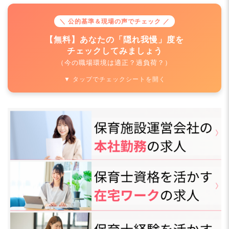
求人情報
へ
＼ 公的基準＆現場の声でチェック ／
登録・相談無料
希望に合う求人の
【無料】あなたの「隠れ我慢」度を
紹介を受ける
チェックしてみましょう
（今の職場環境は適正？過負荷？）
▼ タップでチェックシートを開く