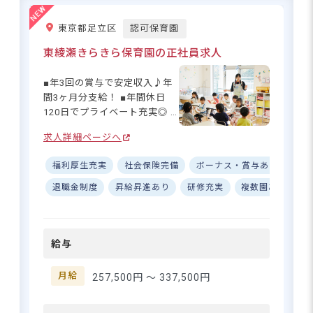
東京都足立区
認可保育園
東綾瀬きらきら保育園の正社員求人
■年3回の賞与で安定収入♪年
間3ヶ月分支給！ ■年間休日
120日でプライベート充実◎ ■
駅から徒歩12分！通勤便利な
求人詳細ページへ
好立地♪ ーー【笑顔があふれ
る、あたたかな保育園】 東綾
福利厚生充実
社会保険完備
ボーナス・賞与あり
ブラ
瀬きらきら保育園は、その名
の通り子どもたちの輝く未来
退職金制度
昇給昇進あり
研修充実
複数園あり
を育む場所。一人ひとりの子
どもに寄り添い、のびのびと
成長できる環境づくりを大切
給与
にしています。充実した研修
制度で保育の質を高めなが
ら、保育士同士が協力し合え
月給
257,500円 〜
337,500円
る風通しの良い職場です。子
どもたちの「できた！」の瞬