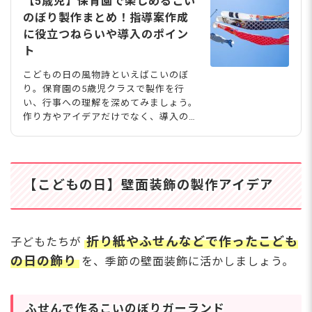
【5歳児】保育園で楽しめるこい
のぼり製作まとめ！指導案作成
に役立つねらいや導入のポイン
ト
こどもの日の風物詩といえばこいのぼ
り。保育園の5歳児クラスで製作を行
い、行事への理解を深めてみましょう。
作り方やアイデアだけでなく、導入のし
かたや作品の飾り方などを工夫して、子
どもたちがこどもの日に興味を持てるよ
うにすることが大切です。今回は、5歳
児向けのこいのぼり製作をねらいとあわ
【こどもの日】壁面装飾の製作アイデア
せて紹介します。 GWMB/stock.adob
e.com
折り紙やふせんなどで作ったこども
子どもたちが
の日の飾り
を、季節の壁面装飾に活かしましょう。
ふせんで作るこいのぼりガーランド