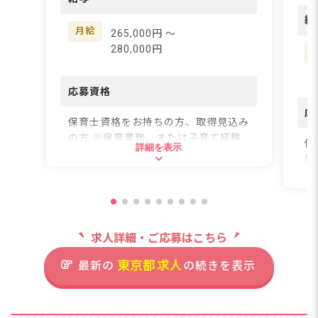
は、3歳から5歳のお子
い
給
様をお預かりする認可保
な
月給
265,000円 〜
育所です。アットホーム
す
280,000円
な雰囲気の中で、楽しさ
て
の中にもマナーを守れる
な
子どもたちを育んでいま
応募資格
ラ
す。スタッフ同士の仲も
迎
応
良く、一人ひとりの職員
保育士資格をお持ちの方、取得見込み
か
としっかり向き合う社風
の方 ※保育業務、または子育て経験
か
保
詳細を表示
があるため、困ったこと
がある方歓迎 ※新卒・初心者、ブラ
諭
があればすぐに相談でき
ンク可
ま
る安心感があります♪
る
ーー【無理なく長く続け
年
住所
られる手厚い待遇面◎】
ち
オランジェナーサリーの
求人詳細・ご応募はこちら
笑
東京都荒川区西尾久4-27-1ヴェルデ
自慢は何といっても働き
ジ
西尾久1F
やすさです。年間休日は
東京都
求人
最新の
の続きを表示
で
126日と比較的多く、プ
都
ライベートも大切にでき
JR線「尾久駅」徒歩5分
す
ます。さらに残業は一切
都電荒川線「荒川遊園地前駅」