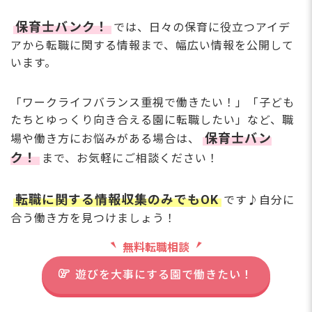
玉県からも通いやすいエリアで
す。
保育士バンク！
では、日々の保育に役立つアイデ
埼玉県（草加市周辺）から：約
アから転職に関する情報まで、幅広い情報を公開して
40〜45分 「北千住駅」経由な
います。
どでアクセス可能。遠方からの
方には、荒川区の「借り上げ社
宅制度（家賃補助）」を利用し
「ワークライフバランス重視で働きたい！」「子ども
た引越し・入居サポートも相談
たちとゆっくり向き合える園に転職したい」など、職
に乗ります！
保育士バン
場や働き方にお悩みがある場合は、
ク！
まで、お気軽にご相談ください！
転職に関する情報収集のみでもOK
です♪自分に
月給26.5万円以上で年
合う働き方を見つけましょう！
休126日！残業なしの
無料転職相談
当園で理想の保育を！
遊びを大事にする園で働きたい！
さらに詳しい