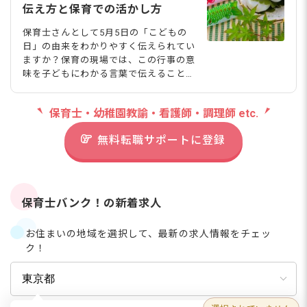
伝え方と保育での活かし方
保育士さんとして5月5日の「こどもの
日」の由来をわかりやすく伝えられてい
ますか？保育の現場では、この行事の意
味を子どもにわかる言葉で伝えることが
求められるでしょう。この記事では、保
育士として知っておきたい由来や背景、
保育士・幼稚園教諭・看護師・調理師 etc.
子どもや保護者への伝え方例、製作のア
イデアまで、わかりやすく解説します。
無料転職サポートに登録
こどもの日とは？保育士さんが子どもに
伝えたい由来 こどもの日は、日本古来
の行事や風習がを体験できる国民の祝日
です。子どもが主役である保育の現場で
は、こどもの日を迎えるにあたって、由
保育士バンク！の新着求人
来をわかりやすく伝えたいですね。 ま
ずは、保育士さんがこどもの日について
お住まいの地域を選択して、最新の求人情報をチェッ
の基本的な由来を理解しましょう。
ク！
「端午の節句」とは 古来