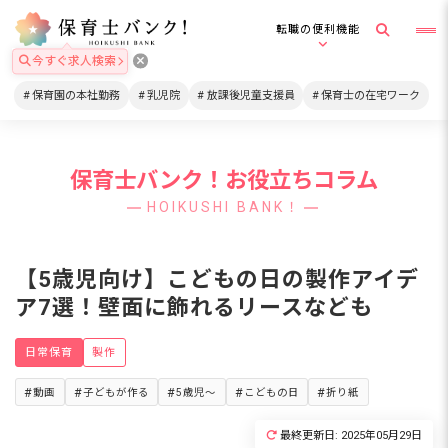
転職の便利機能
今すぐ求人検索
保育園の本社勤務
乳児院
放課後児童支援員
保育士の在宅ワーク
保育士バンク！お役立ちコラム
HOIKUSHI BANK！
【5歳児向け】こどもの日の製作アイデ
ア7選！壁面に飾れるリースなども
日常保育
製作
動画
子どもが作る
5歳児～
こどもの日
折り紙
最終更新日: 2025年05月29日