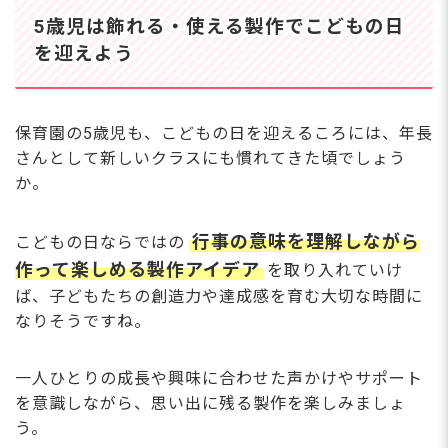
ありませんので、終業後
徒歩5分
5歳児は飾れる・使える製作でこどもの日
の予定も立てやすくメリ
※自転車通勤OK、マイカー通
住
ハリを持って働けます。
勤不可
を迎えよう
東
駅からも徒歩5分と近
■近隣エリアからのアクセスを
く、毎日の通勤ストレス
ご紹介
が少ないのも嬉しいポイ
北区（赤羽周辺）から：約13
保育園の5歳児も、こどもの日を迎えるころには、年長
ントです。昇給や年2回
分 「赤羽駅」からJRで1駅5
さんとして新しいクラスにも慣れてきた頃でしょう
の賞与もあり、頑張りを
分！駅チカ感覚で通勤可能で
しっかり還元する体制が
か。
す。
整っています◎
台東区（上野周辺）から：約1
行事の意味を理解しながら
5分 「上野駅」からJRで1駅7
こどもの日ならではの
分。主要駅からのアクセスも抜
作って楽しめる製作アイデア
を取り入れていけ
群です。
ば、子どもたちの創造力や達成感を育む大切な時間に
足立区（江北周辺）から：約2
なりそうですね。
0〜25分 舎人ライナー「熊野前
駅」経由でスグ。荒川を渡って
すぐの好立地です。
一人ひとりの成長や興味に合わせた声かけやサポート
埼玉県（川口市周辺）から：約
を意識しながら、思い出に残る製作を楽しみましょ
20〜25分 「川口駅」から赤羽
う。
乗り換えで20分程度。実は埼