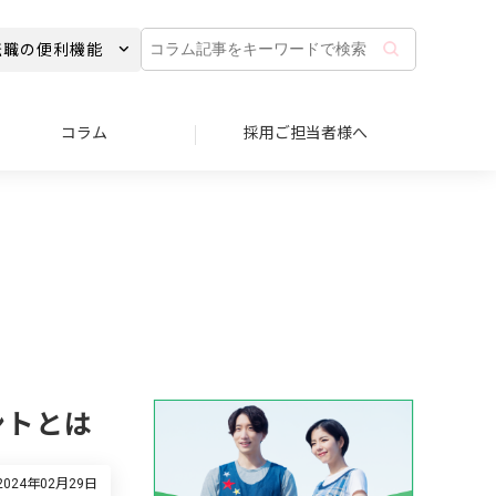
コ
転職の便利機能
ラ
ム
記
事
コラム
採用ご担当者様へ
を
キ
ー
ワ
ー
ド
で
検
索
ントとは
024年02月29日