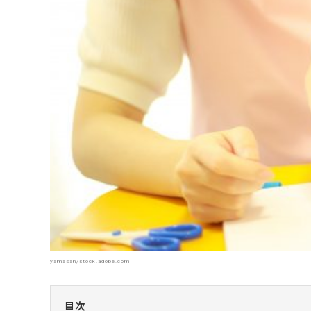
yamasan/stock.adobe.com
目次