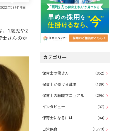
、1歳児や2
育士さんのか
カテゴリ一
保育士の働き方
（352）
保育士が働ける職場
（139）
保育士の転職マニュアル
（296）
インタビュー
（37）
保育士になるには
（84）
日常保育
（1,773）