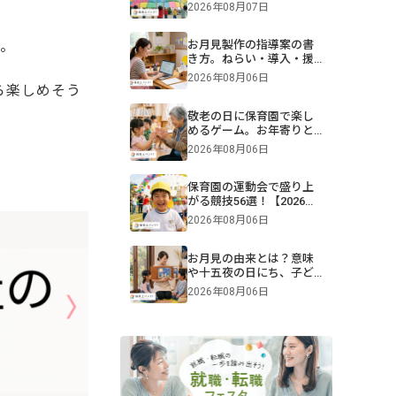
難易度別一覧＆演目構成
2026年08月07日
も！画像付きで紹介
う。
お月見製作の指導案の書
き方。ねらい・導入・援
助を年齢別に解説【保
2026年08月06日
育】
ら楽しめそう
敬老の日に保育園で楽し
めるゲーム。お年寄りと
交流できる遊びや伝承遊
2026年08月06日
びのアイデア
保育園の運動会で盛り上
がる競技56選！【2026年
版】0・1・2・3・4・5歳
2026年08月06日
児別・ねらいや親子競
技、プログラム例も紹介
お月見の由来とは？意味
や十五夜の日にち、子ど
もへの伝え方【2026年最
2026年08月06日
新】