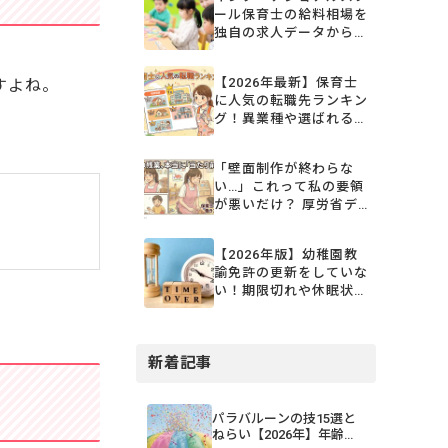
ール保育士の給料相場を
独自の求人データから詳
しく解説
【2026年最新】保育士
すよね。
に人気の転職先ランキン
グ！異業種や選ばれる職
場を一挙公開
「壁面制作が終わらな
い…」これって私の要領
が悪いだけ？ 厚労省デ
ータ「平均残業月3時
間」の裏にある保育士の
【2026年版】幼稚園教
リアル
諭免許の更新をしていな
い！期限切れや休眠状態
の対応、窓口などを紹介
新着記事
パラバルーンの技15選と
ねらい【2026年】年齢・