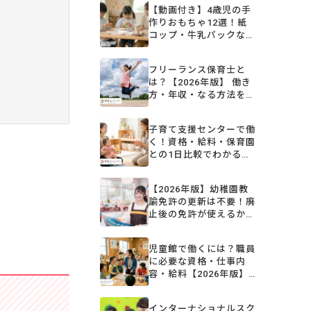
【動画付き】4歳児の手
作りおもちゃ12選！紙
コップ・牛乳パックなど
で簡単に作れるアイデア
集
フリーランス保育士と
は？【2026年版】 働き
方・年収・なる方法を解
説
子育て支援センターで働
く！資格・給料・保育園
との1日比較でわかる仕
事内容
【2026年版】幼稚園教
諭免許の更新は不要！廃
止後の免許が使えるかチ
ェックリストと失効時の
再授与手続き
児童館で働くには？職員
に必要な資格・仕事内
容・給料【2026年版】
保育園との違いも解説
インターナショナルスク