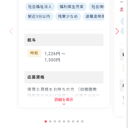
～1日6時間～相談OK！
ール
フルタイム希望から家庭
社会福祉法人
福利厚生充実
社会保険完備
ボ
K！
求人
や子育てと無理なく両立
の一
駅近5分以内
残業少なめ
退職金制度
研修充
したい方までご都合に合
分
土
わせた勤務が可能です。
ける
駅
書類のスリム化を進めて
ラ
いるので残業はほとんど
る◎ ーー【バイリ
給与
なし。有給休暇も取りや
ル
すく、働きやすさが揃っ
た
時給
1,226円 〜
給
ています。笑顔がステキ
るお
1,300円
な方なら未経験の方やブ
ジ
ランクがある方も大歓
プ
迎！笑い声の絶えない温
応募資格
パ
かな当園で働きません
両
応
か？
保育士資格をお持ちの方 （幼稚園教
た
諭免許があれば尚良し！必須ではあり
国
資
詳細を表示
ません） ※保育園での勤務経験があ
ルで
歓
る方、歓迎します！ ※未経験や経験
な
年数の浅い方、ブランクのある方もも
ー
住
ちろんOK。人柄を重視しています！
ど
笑顔がステキなら即採用！ ◆別ペー
経