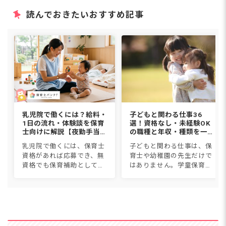
読んでおきたいおすすめ記事
乳児院で働くには？給料・
子どもと関わる仕事36
1日の流れ・体験談を保育
選！資格なし・未経験OK
士向けに解説【夜勤手当込
の職種と年収・種類を一覧
み】
比較【2026年版】
乳児院で働くには、保育士
子どもと関わる仕事は、保
資格があれば応募でき、無
育士や幼稚園の先生だけで
資格でも保育補助として働
はありません。学童保育、
けます。職種は保育士・看
児童発達支援、スポーツイ
護師・児童指導員・家庭支
ンストラクター、子ども英
援専門相談員など。給料は
会話講師など36種類につい
月18〜27万円に1回5,000円
て、仕事内容・必要資格・
からの夜勤手当で、保育...
年収・なり方を1つずつ紹
介しま...