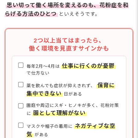
り
思い切って働く場所を変えるのも、花粉症を和
週3日～勤務できる方
と
らげる方法のひとつ
といえそうです。
募集！時間も1日6時
私
毎
間～相談可能で家庭と
て
も両立可能
ト
2つ以上当てはまったら、
働く環境を見直すサインかも
さらに詳しい
求人情報
へ
仕事に行くのが憂鬱
毎年2月〜4月は
登録・相談無料
で仕方ない
希望に合う求人の
保育に
薬を飲んでも症状が抑えきれず、
紹介を受ける
集中できない
日がある
園庭や周辺にスギ・ヒノキが多く、花粉対策
園として理解がない
に
ネガティブな空
マスクや帽子の着用に
気
がある