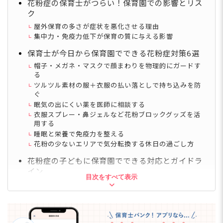
花粉症の保育士がつらい！保育園での影響とリス
ク
屋外保育の多さが症状を悪化させる理由
集中力・免疫力低下が保育の質に与える影響
保育士が今日から保育園でできる花粉症対策6選
帽子・メガネ・マスクで顔まわりを物理的にガードす
る
ツルツル素材の服＋衣服の払い落としで持ち込みを防
ぐ
眠気の出にくい薬を医師に相談する
衣服スプレー・鼻ジェルなど花粉ブロックグッズを活
用する
睡眠と栄養で免疫力を整える
花粉の少ないエリアで気分転換する休日の過ごし方
花粉症の子どもに保育園でできる対応とガイドラ
イン
目次をすべて表示
風邪との見分け方と保護者への共有ポイント
服装の提案・うがい習慣・室内環境の整え方
「毎年つらい」が続く保育士へ「働く場所を見直
す選択肢」