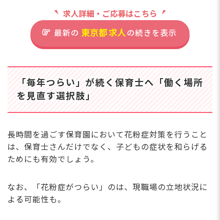
東
ジにて同園の保育士・正社員も募集中
す。
求人詳細・ご応募はこちら
コ
です！ ◆別ページにて北海道／東京
の
都／千葉県／茨城県の園も募集中で
東京都
求人
り
最新の
の続きを表示
す！
とも
育
ち
住所
ト
「毎年つらい」が続く保育士へ「働く場所
ま
東京都足立区西竹ノ塚1-10-5-101
を見直す選択肢」
格
だけます
東武伊勢崎線「竹の塚駅」より
ら
徒歩4分
ラ
長時間を過ごす保育園において花粉症対策を行うこと
がら
※駅からすぐの立地でアクセス
は、保育士さんだけでなく、子どもの症状を和らげる
間は
便利！
ためにも有効でしょう。
後シ
※近くに西友もあるのでお仕事
間
帰りに立ち寄れますよ。
家
なお、「花粉症がつらい」のは、現職場の立地状況に
と
よる可能性も。
です
談