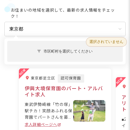
お住まいの地域を選択して、最新の求人情報をチェッ
ク！
選択されていません
市区町村を選択してください
東京都足立区
認可保育園
伊興大境保育園のパート・アルバ
イト求人
ア
リ
東武伊勢崎線「竹の塚」
ト
駅チカ！笑顔あふれる保
育園でパートさんを募集
■2
します。シフトは週3日
求人詳細ページへ
イ