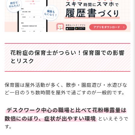
立地・園環境で花粉曝露量はどれだけ変わる？
花粉症に悩む保育士さんからのよくある質問
Q.保育士の花粉症対策で、特に効果的なものは？
Q.花粉症で保育園を休むのはアリ？休みづらい時はど
うする？
Q.マスクや帽子の着用を、子ども相手にしていても大
丈夫？
花粉症の保育士がつらい！保育園での影響
Q.花粉症の子どもには、保育士としてどう対応すべ
き？
とリスク
Q.花粉が少ない地域・園に転職するのは現実的？
Q.在職中でも、職場にバレずに相談できる？
Q.相談だけでも大丈夫？転職を強く勧められない？
Q.登録後、しつこく連絡が来ない？
保育園は屋外活動が多く、散歩・園庭遊び・水遊びな
ど一日のうち数時間を屋外で過ごすのが一般的です。
保育士や子どもにとってつらい花粉症！和らげる
対策を取り入れてみよう
デスクワーク中心の職場と比べて花粉曝露量は
数倍にのぼり、症状が出やすい環境
といえそうで
す。