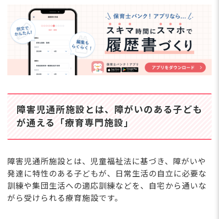
療育を通じて子どもの発達を支援し、日常生活の力を
伸ばす
放課後や日中の「安心できる居場所」として子どもを
支える
保護者の負担軽減（レスパイト）と家族支援も重要な
役割である
保育士が障害児通所施設で働くために知っておく
べきこと
保育士資格があれば児童発達支援・放デイで働くこと
は可能である
障害児通所施設とは、障がいのある子ども
児童発達支援管理責任者（児発管）を目指せる
保育園との働き方の違いは「子どもの人数」と「支援
が通える「療育専門施設」
の深さ」にある
事業所数・利用者数ともに増加傾向で将来性がある
障害児通所施設に関するよくある質問Q＆A
障害児通所施設とは、児童福祉法に基づき、障がいや
Q.障害者手帳がなくても利用できるのか
発達に特性のある子どもが、日常生活の自立に必要な
Q.保育士資格だけで働けるのか
訓練や集団生活への適応訓練などを、自宅から通いな
Q.児童発達支援と放課後等デイサービスの違いは？
がら受けられる療育施設です。
障害児通所施設は子どもの成長と保護者の生活を
支える大切な存在