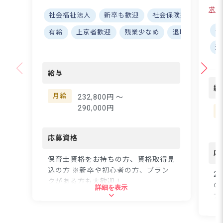
分の実績あり！ ■平均勤
社
求人
続9.02年の安定職場◎
社会福祉法人
新卒も歓迎
社会保険完備
寮・
会
ーー【あなたらしさを大
保
社
有給
上京者歓迎
残業少なめ
退職金制度
切にする、温かな保育園
の
退
です】 マニュアル通り
よ
ではなく「子どもにとっ
た
て最善は何か」を一緒に
給与
てい
考え、実践できる保育士
ひ
給
さんを募集しています♪
成
月給
232,800円 〜
苦手なことは無理せず、
保
290,000円
得意分野で輝ける職場で
い
す☆ ピアノが苦手でも
れ
大丈夫！面接時にお気軽
応募資格
して
にご相談ください。チー
ち
応
ムワークを大切にしなが
保育士資格をお持ちの方、資格取得見
い
らも、自主性や創造性を
込の方 ※新卒や初心者の方、ブラン
つ
2
発揮できる環境で、子ど
クがある方も大歓迎！
ます◎ ーー
の
詳細を表示
もたちと一緒に成長して
長
方
いきませんか？ ーー
環
住所
【ライフステージに寄り
や
添う、働きやすさが自慢