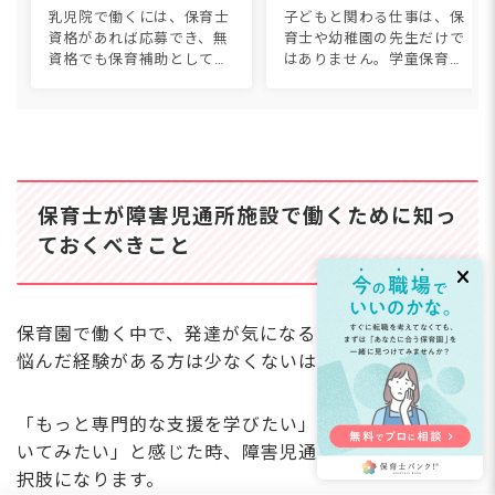
み】
比較【2026年版】
乳児院で働くには、保育士
子どもと関わる仕事は、保
資格があれば応募でき、無
育士や幼稚園の先生だけで
資格でも保育補助として働
はありません。学童保育、
けます。職種は保育士・看
児童発達支援、スポーツイ
護師・児童指導員・家庭支
ンストラクター、子ども英
援専門相談員など。給料は
会話講師など36種類につい
月18〜27万円に1回5,000円
て、仕事内容・必要資格・
からの夜勤手当で、保育...
年収・なり方を1つずつ紹
介しま...
保育士が障害児通所施設で働くために知っ
ておくべきこと
保育園で働く中で、発達が気になる子どもへの対応に
悩んだ経験がある方は少なくないはずです。
「もっと専門的な支援を学びたい」「療育の現場で働
いてみたい」と感じた時、障害児通所施設は有力な選
択肢になります。