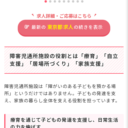
住
育
東京都板橋区富士見町13-6
です】 残業月平均6.37
活
東
時間、有給取得率80%
の
求人詳細・ご応募はこちら
と、ワークライフバラン
都営地下鉄三田線「板橋本町
いま
スを大切にしています♪
駅」より徒歩10分
東京都
求人
最新の
の続きを表示
番
出産・育児などのライフ
の
イベントを前向きに捉
で
え、長く働ける環境づく
わ
りに力を入れています。
昇給
障害児通所施設の役割とは「療育」「自立
行事準備も勤務時間内に
実
得意を活かし、苦手は
行えるよう工夫している
支援」「居場所づくり」「家族支援」
績で
助け合う。先生たちも
ので、効率的に業務を進
円
様々なことに挑戦でき
められますよ☆ 完全週
時
る保育園
休2日制で年間休日127
給
障害児通所施設は「障がいのある子どもを預かる場
日！夏季休暇や年末年始
が
所」というだけではありません。子どもの発達を支
休暇もしっかりあるの
境で
え、家族の暮らし全体を支える役割を担っています。
で、プライベートの時間
け
さらに詳しい
も充実させながら保育の
を
求人情報
へ
お仕事に携われます◎
う
登録・相談無料
子どもたちの笑顔のため
療育を通じて子どもの発達を支援し、日常生活
に、一緒に素敵な保育園
希望に合う求人の
の力を伸ばす