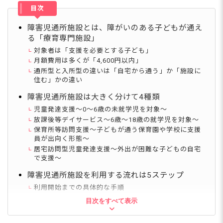
目次
障害児通所施設とは、障がいのある子どもが通え
る「療育専門施設」
対象者は「支援を必要とする子ども」
月額費用は多くが「4,600円以内」
通所型と入所型の違いは「自宅から通う」か「施設に
住む」かの違い
障害児通所施設は大きく分けて4種類
児童発達支援～0〜6歳の未就学児を対象～
放課後等デイサービス～6歳〜18歳の就学児を対象～
保育所等訪問支援～子どもが通う保育園や学校に支援
員が出向く形態～
居宅訪問型児童発達支援～外出が困難な子どもの自宅
で支援～
障害児通所施設を利用する流れは5ステップ
利用開始までの具体的な手順
目次をすべて表示
障害児通所施設の役割とは「療育」「自立支援」
「居場所づくり」「家族支援」