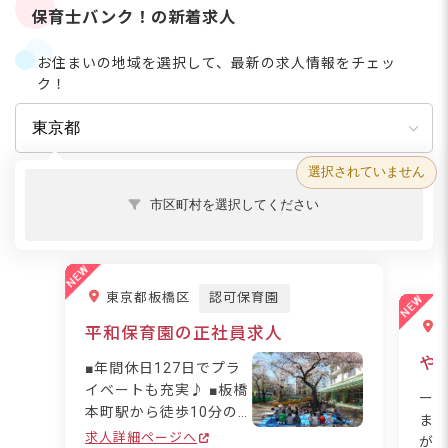
保育士バンク！の新着求人
お住まいの地域を選択して、最新の求人情報をチェッ
ク！
選択されていません
市区町村を選択してください
東京都板橋区
認可保育園
平和保育園の正社員求人
や
■年間休日127日でプラ
イベートも充実♪ ■板橋
ー
本町駅から徒歩10分の
ま
好立地☆ ■賞与4.2カ月
求人詳細ページへ
が