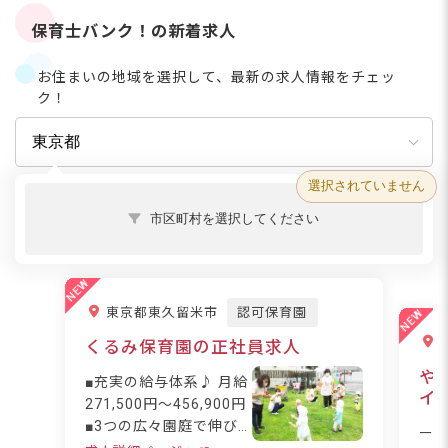
保育士バンク！の新着求人
お住まいの地域を選択して、最新の求人情報をチェッ
ク！
選択されていません
市区町村を選択してください
東京都東久留米市
認可保育園
くるみ保育園の正社員求人
や
■充実の給与体系♪ 月給
イ
271,500円～456,900円
■3つの広々園庭で伸び
ー
伸び保育☆ ■産休・育休