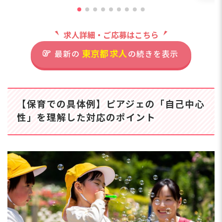
0代まで幅広い年齢層の
歓迎！ ※ブランクがある方も大歓
円
住
先生が活躍中！年齢を超
迎！20代～60代まで幅広い年齢層の
っ
えて尊重し合い、日々の
職員が活躍しています。
系が
求人詳細・ご応募はこちら
東
保育や行事の準備も助け
通費
合える和やかな雰囲気で
東京都
求人
最新の
の続きを表示
ま
住所
す。ICT活用で事務作業
方
も効率的♪ 残業は月平
す♪
東京都東久留米市柳窪2-15-6
均2～3時間と少なめ
ん
で、ワークライフバラン
「
【保育での具体例】ピアジェの「自己中心
スも充実。子育て中の先
西武新宿線「小平駅」より徒歩
て
生への理解もあり、急な
20分／西武池袋線「東久留米
性」を理解した対応のポイント
分
早退にも柔軟に対応。安
駅」西口から西武バス17分
お
心して長く働ける環境が
「滝山団地バス停」より徒歩8
ま
整っています◎
分
■マイカー・バイク・自転車通
勤可（月極駐車場代補助あり／
園最寄り駅の駐輪場代支給）