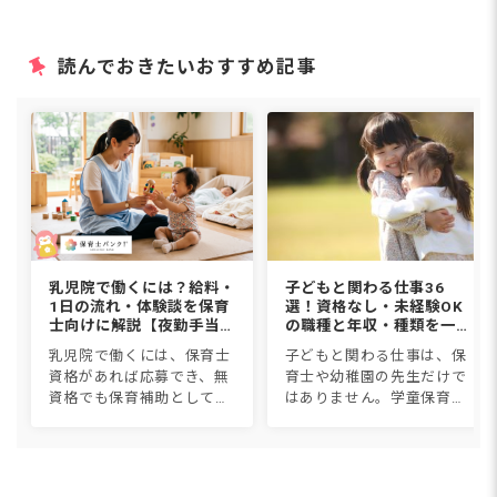
読んでおきたいおすすめ記事
乳児院で働くには？給料・
子どもと関わる仕事36
1日の流れ・体験談を保育
選！資格なし・未経験OK
士向けに解説【夜勤手当込
の職種と年収・種類を一覧
み】
比較【2026年版】
乳児院で働くには、保育士
子どもと関わる仕事は、保
資格があれば応募でき、無
育士や幼稚園の先生だけで
資格でも保育補助として働
はありません。学童保育、
けます。職種は保育士・看
児童発達支援、スポーツイ
護師・児童指導員・家庭支
ンストラクター、子ども英
援専門相談員など。給料は
会話講師など36種類につい
月18〜27万円に1回5,000円
て、仕事内容・必要資格・