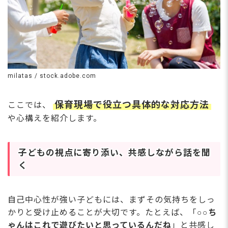
賞与平均支給、計4.7
カ月分の実績あり！主
な勤務時間8:30～16:3
0
milatas / stock.adobe.com
保育現場で役立つ具体的な対応方法
ここでは、
さらに詳しい
求人情報
や心構えを紹介します。
へ
登録・相談無料
希望に合う求人の
子どもの視点に寄り添い、共感しながら話を聞
紹介を受ける
く
自己中心性が強い子どもには、まずその気持ちをしっ
かりと受け止めることが大切です。たとえば、「
○○ち
ゃんはこれで遊びたいと思っているんだね
」と共感し