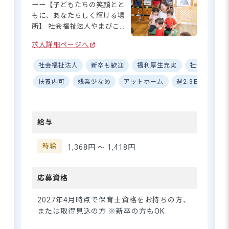
ーー【子どもたちの笑顔とと
もに、あなたらしく輝ける場
所】 社会福祉法人やまびこの
会が運営する「やまびこ保育
求人詳細ページへ
園」は、子どもたちの元気な
声が響く、あたたかな保育園
社会福祉法人
新卒も歓迎
福利厚生充実
社会保険完
です☆ 早朝6:50〜や夕方
17:00〜など、生活リズムに合
扶養内可
残業少なめ
アットホーム
週2.3日~OK
わせて働けるシフト設計が嬉
しいポイント♪ 現在保育士資
格を取得中の方も、2027年4月
給与
時点での取得見込みがあれば
応募できますので、ぜひ安心
してご応募ください◎ ーー
時給
1,368円 〜
1,418円
【あなたのペースで無理な
く、長く続けられる職場環
境】 短時間勤務なら時給1,368
応募資格
円、フルタイム勤務なら時給
1,418円と、働き方に応じてし
2027年4月時点で保育士資格をお持ちの方、
っかり還元される給与体系が
または取得見込の方 ※新卒の方もOK
整っています☆ 交通費も月上