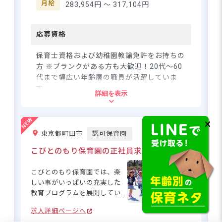
目標に、子どもたちの成長を
月給
283,954円 〜
317,104円
見守っていきませんか？
応募資格
保育士資格および幼稚園教諭免許をお持ちの
方 ※ブランクがある方も大歓迎！20代～60
代まで幅広い年齢層の職員が活躍していま
す。
詳細を表示
住所
東京都町田市
認可保育園
東京都町田市常盤町3031-2
こびとのもり保育園の正社員求人
神奈中バス「常盤バス停」より徒歩7分
こびとのもり保育園では、楽
■マイカー・バイク・自転車通勤可（駐
しい事がいっぱいの充実した
車場完備）
教育プログラムを展開してい
ます！晴れた日は近隣の公園
求人詳細ページへ
へお出かけすることも。近所