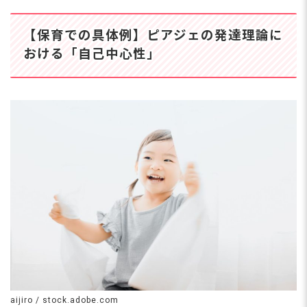
ができる心理学理論です。今回は、ピア
ジェの理論を紹介し、それを保育の現場
【保育での具体例】ピアジェの発達理論に
での実践例と適切な声かけ例について解
説します。 ピアジェとは？保育に役立
おける「自己中心性」
つ心理学からの視点 ジャン・ピアジェ
は、19世紀から20世紀にかけて活躍し
たスイスの心理学者・教育学者です。現
代においては「発達心理学の父」と呼ば
れることもあるようです。 子どもの認
知発達に関する研究を行ない、世界中で
広く認知される独自の理
aijiro / stock.adobe.com