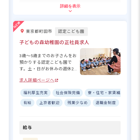
限20,000円まで支給されるの
住所
詳細を表示
で、遠方からの通勤でも安心
です♪ 時間外手当もきちんと
東京都府中市多磨町2-56
支給されるため、「がんばっ
た分だけ認めてもらえる」環
東京都町田市
認定こども園
境で、自分らしいペースで保
西武多摩川線「多磨駅」より徒歩15分
育のお仕事を続けていただけ
子どもの森幼稚園の正社員求人
ちゅうバス「多磨町」より徒歩5分
ます◎
3歳～5歳までのお子さんをお
預かりする認定こども園で
す。土・日がお休みの週休2日
豊かな自然の中で保育。子どもた
制に加えて、残業や持ち帰り
ちの笑顔を一緒に作りませんか？
求人詳細ページへ
もほぼありませんので、自分
の時間を大切にしながら働い
福利厚生充実
社会保険完備
寮・住宅・家賃補助あり
ていただけます。また、取得
率100％・復帰率90％の産休育
さらに詳しい
有給
上京者歓迎
残業少なめ
退職金制度
昇給昇
求人情報
へ
休も活用できますので、子育
てをしながら長く働き続けら
登録・相談無料
れます！「いいあたま・やさ
希望に合う求人の
給与
しいこころ・じょうぶなから
紹介を受ける
だ・がまんづよいこ」を保育