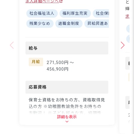
求人詳細ページへ
と
取得率・復帰率100%！
輝け
■住宅手当＆借上げ社宅
社会福祉法人
福利厚生充実
社会保険完備
寮
法
求人
で安心生活◎ ーー【子
す
残業少なめ
退職金制度
昇給昇進あり
研修充
どもの"ありのまま"を大
は
社
切にする保育園】 広々
声
扶
とした3つの園庭では、
育園
季節の草花や野菜の栽
や夕
給与
培、小動物の飼育など、
活
豊かな体験を通じて子ど
る
月給
271,500円 〜
給
もたちの感性を育んでい
イン
456,900円
ます♪ "自分が大好き"と
格を
いう気持ちを育てる保育
7年
目標のもと、一人ひとり
応募資格
込
の個性を尊重。のびのび
す
とした環境で、子どもた
保育士資格をお持ちの方、資格取得見
応募
応
ちの「やってみたい！」
込の方 ※幼稚園教諭免許をお持ちの
【
という気持ちを大切にし
方歓迎！ ※子ども好きな方、協調性
な
2
詳細を表示
ています☆ ーー【みん
のある方、園の理念に共感できる方、
場環
の
なで支え合う、あたたか
子どもの自主性を尊重して保育に当た
ら時
方
な職場環境】 20代から6
れる方、基本的なPC操作ができる方
イム