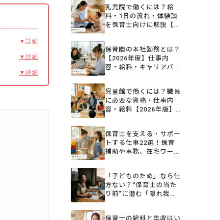
乳児院で働くには？給
料・1日の流れ・体験談
を保育士向けに解説【夜
勤手当込み】
▼詳細
保育園の本社勤務とは？
▼詳細
【2026年度】仕事内
容・給料・キャリアパス
▼詳細
と後悔しない求人の探し
方
児童館で働くには？職員
に必要な資格・仕事内
容・給料【2026年版】
保育園との違いも解説
保育士を支える・サポー
トする仕事22選！保育
補助や事務、在宅ワーク
など多様な職種を紹介
「子どものため」なら仕
方ない？“保育士の当た
り前”に潜む「隠れ我
慢」と、変わり始めた保
育の現場
保育士の給料と年収はい