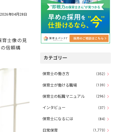
2026年04月28日
保育士像の見
との信頼構
カテゴリ一
保育士の働き方
（352）
保育士が働ける職場
（139）
保育士の転職マニュアル
（296）
インタビュー
（37）
保育士になるには
（84）
日常保育
（1,773）