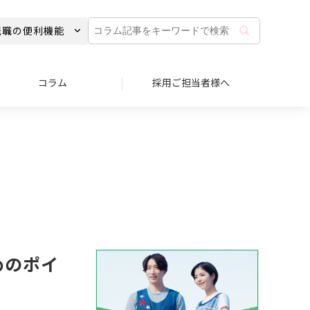
コ
転職の便利機能
ラ
ム
記
事
コラム
採用ご担当者様へ
を
キ
ー
ワ
ー
ド
で
検
索
めのポイ