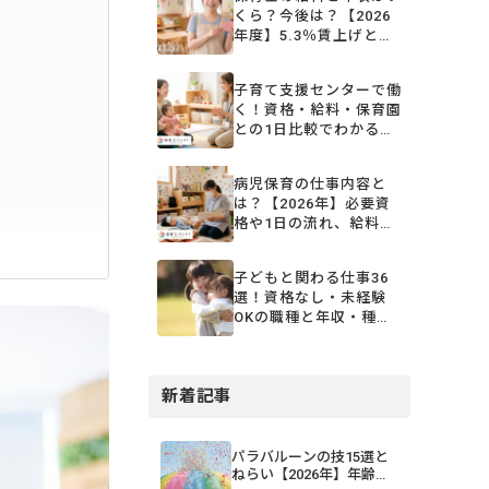
くら？今後は？【2026
年度】5.3％賃上げと処
遇改善の仕組みを解説
子育て支援センターで働
く！資格・給料・保育園
との1日比較でわかる仕
事内容
病児保育の仕事内容と
は？【2026年】必要資
格や1日の流れ、給料、
働くメリット＆デメリッ
ト
子どもと関わる仕事36
選！資格なし・未経験
OKの職種と年収・種類
を一覧比較【2026年
版】
新着記事
パラバルーンの技15選と
ねらい【2026年】年齢・