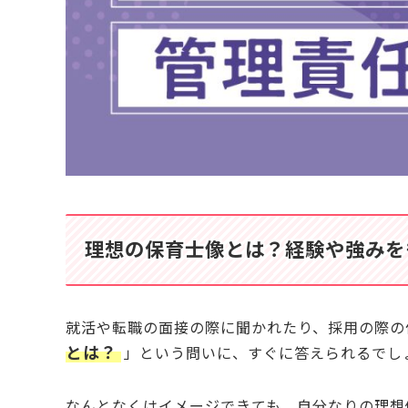
【理想の保育士像】長く働くためのメンタル
心身の不調には早めに対応
ストレスを溜めない交流を持つ
オフタイムの充実でリフレッシュ
理想の保育士像を見つけたい保育士さんのため
Q. 理想の保育士像が見つからないときはどうすれ
Q. 面接で「理想の保育士像」を聞かれたらどう答
Q. 理想の保育士像の作文はどう書けばいい？
Q. 理想の保育を実現しやすい園の見分け方は？
Q. 転職サービスに登録すると、今の職場にバレな
Q. まだ辞めるか決めていないけど、相談だけでもO
Q. 保育士バンク！に登録後、しつこく連絡が来な
理想の保育士像とは？経験や強みを
日々の心がけで理想の保育士像を叶える
就活や転職の面接の際に聞かれたり、採用の際の
とは？
」という問いに、すぐに答えられるでし
なんとなくはイメージできても、自分なりの理想