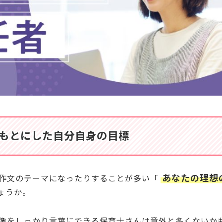
ケア
のQ&A
ばいい？
えればいい？
い？
K？
い？
もとにした自分自身の目標
あなたの理想
作文のテーマになったりすることが多い「
ょうか。
像をしっかり言葉にできる保育士さんは意外と多くないか