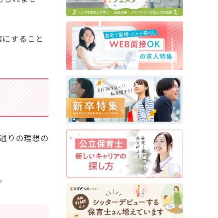
確にすること
0通りの理想の
。