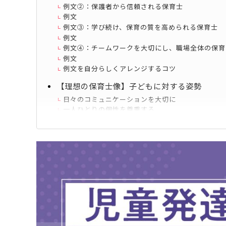
例文②：保護者から信頼される保育士
例文
例文③：学び続け、保育の質を高められる保育士
例文
例文④：チームワークを大切にし、職場全体の保育
例文
例文を自分らしくアレンジするコツ
【理想の保育士像】子どもに対する姿勢
日々のコミュニケーションを大切に
一人ひとりの個性を尊重する
理想のほめ方、しかり方
【理想の保育士像】保護者・同僚との関係
基本のコミュニケーション
保育士同士のチームワークの向上
先輩・後輩への接し方
【理想の保育士像】自己成長への高い意識
情報のアップデートの重要性を知る
学びをすぐ現場に活かす