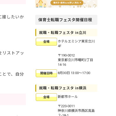
に接したいか
保育士転職フェスタ開催日程
就職・転職フェスタ in立川
ホテルエミシア東京立川
会場
4F
をリストアッ
〒190-0012
東京都立川市曙町2丁目
14-16
8月30日 13:00〜17:00
開催日時
ことで、自分
就職・転職フェスタ in横浜
新都市ホール
会場
〒220-0011
神奈川県横浜市西区高島
２-18-1