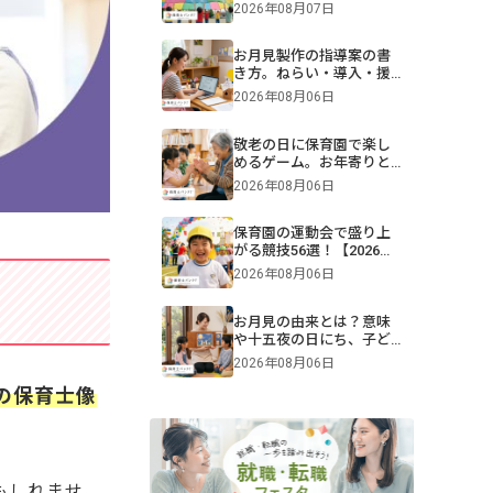
難易度別一覧＆演目構成
2026年08月07日
も！画像付きで紹介
お月見製作の指導案の書
き方。ねらい・導入・援
助を年齢別に解説【保
2026年08月06日
育】
敬老の日に保育園で楽し
めるゲーム。お年寄りと
交流できる遊びや伝承遊
2026年08月06日
びのアイデア
保育園の運動会で盛り上
がる競技56選！【2026年
版】0・1・2・3・4・5歳
2026年08月06日
児別・ねらいや親子競
技、プログラム例も紹介
お月見の由来とは？意味
や十五夜の日にち、子ど
もへの伝え方【2026年最
2026年08月06日
新】
の保育士像
もしれませ