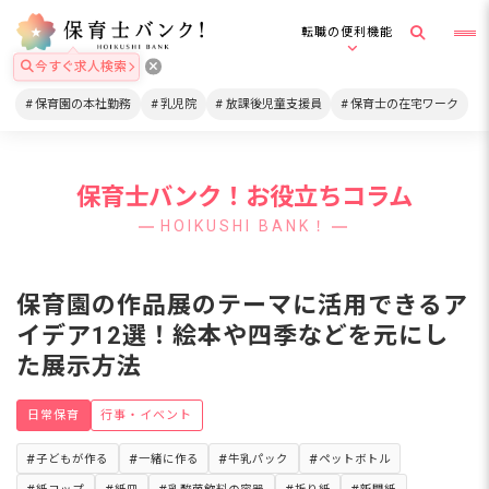
転職の便利機能
今すぐ求人検索
保育園の本社勤務
乳児院
放課後児童支援員
保育士の在宅ワーク
保育士バンク！お役立ちコラム
HOIKUSHI BANK！
保育園の作品展のテーマに活用できるア
イデア12選！絵本や四季などを元にし
た展示方法
日常保育
行事・イベント
子どもが作る
一緒に作る
牛乳パック
ペットボトル