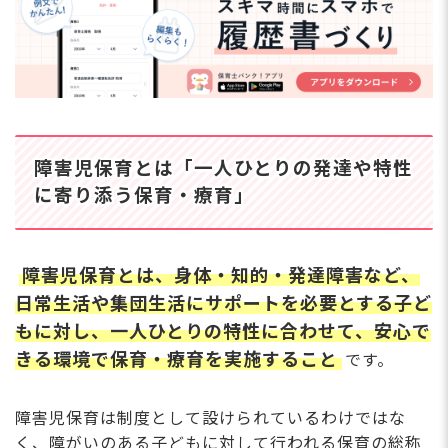
加配保育士の役割と配慮
配置基準と加配の目安
障害児保育で保育士が大切にしたいこと
その子を知ることから始める
障がいについて学び続ける
保護者との信頼関係を丁寧に築く
一人で抱え込まず、チームで支え合う
障害児保育とは「一人ひとりの発達や特性
に寄り添う保育・療育」
障害児保育に必要な資格は？保育士の他に役立つ
資格
取得しておくと役立つ関連資格
障害児保育とは、身体・知的・発達障害など、
障害児保育を学べる本「図解でわかる発達障害」
がおすすめ
日常生活や集団生活にサポートを必要とする子ど
障害児保育の課題は「保育士の専門性を高める難
もに対し、一人ひとりの特性に合わせて、安心で
しさ」と「加配保育士の確保」
きる環境で保育・療育を実施すること
です。
専門知識を持つ保育士の不足
加配保育士の確保が難しい
障害児保育は制度として設けられているわけではな
障害児保育に関するよくある質問Q＆A
く、障がいのある子どもに対して行われる保育の総称