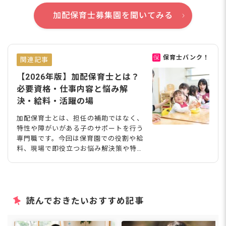
加配保育士募集園を聞いてみる
保育士バンク！
関連記事
【2026年版】加配保育士とは？
必要資格・仕事内容と悩み解
決・給料・活躍の場
加配保育士とは、担任の補助ではなく、
特性や障がいがある子のサポートを行う
専門職です。今回は保育園での役割や給
料、現場で即役立つお悩み解決策や特性
別の支援のコツ、人間関係の悩みへの回
答まで詳しく解説。経験が役立つ療育関
連の職場も紹介するので、お役立てくだ
さい。 加配保育士とは？集団の中で子
どもの自立を助ける専門職 加配保育士
読んでおきたいおすすめ記事
とは、発達や特性などにより、集団生活
のなかで一定の配慮が必要とされる子ど