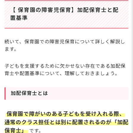
料）
べる事への喜びや楽しさ
複
【 保育園の障害児保育】加配保育士と配
を味わっています。
の
置基準
作
安
ます
駅徒歩4分！年度途中
時間
続いて、保育園での障害児保育について詳しく解説し
の入職も大歓迎！定員
で
ます。
50名の居心地の良い
で
わ
保育園です
♪ 
子どもを支援するために欠かせない存在である加配保
ン
育士や配置基準について、理解しておきましょう。
充
ち
さらに詳しい
求人情報
へ
で
加配保育士とは
や
登録・相談無料
ん
希望に合う求人の
紹介を受ける
保育園で障がいのある子どもを受け入れる際、
通常のクラス担任とは別に配置されるのが「加配
保育士」
です。