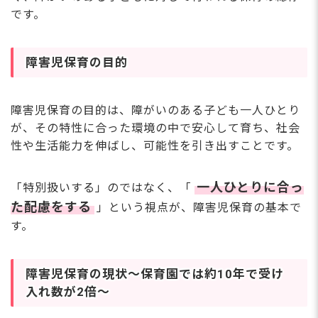
Q. 保育士の配置基準はどうなっていますか？
です。
Q. 障害児保育に保育士資格があればOKですか？
Q.キャリアアップ研修で「障害児保育」を学ぶことが
できると聞きました。受講できますか？
Q. 障害児保育の課題は何ですか？
障害児保育の目的
Q. キャリアアップ研修の障害児保育の分野の受講を考
えています。レポートが難しいと聞きましたが、実際
どうですか？
障害児保育の目的は、障がいのある子ども一人ひとり
障害児保育は、すべての子どもの育ちを支える保
が、その特性に合った環境の中で安心して育ち、社会
育
性や生活能力を伸ばし、可能性を引き出すことです。
一人ひとりに合っ
「特別扱いする」のではなく、「
た配慮をする
」という視点が、障害児保育の基本で
す。
障害児保育の現状～保育園では約10年で受け
入れ数が2倍～