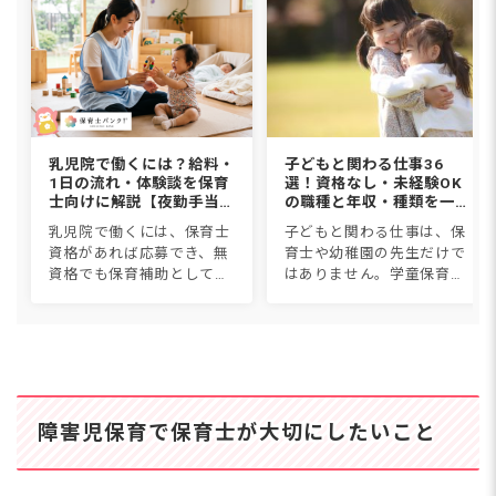
もが、園生活をスムーズに送れるよう、
追加で配置され個別にサポートを行う保
育士のことです。 役割や関わり方は全
国共通で決められているものではなく、
園の方針や子どもの様子に応じて柔軟に
対応します。 クラス全体
乳児院で働くには？給料・
子どもと関わる仕事36
1日の流れ・体験談を保育
選！資格なし・未経験OK
士向けに解説【夜勤手当込
の職種と年収・種類を一覧
み】
比較【2026年版】
乳児院で働くには、保育士
子どもと関わる仕事は、保
資格があれば応募でき、無
育士や幼稚園の先生だけで
資格でも保育補助として働
はありません。学童保育、
けます。職種は保育士・看
児童発達支援、スポーツイ
護師・児童指導員・家庭支
ンストラクター、子ども英
援専門相談員など。給料は
会話講師など36種類につい
月18〜27万円に1回5,000円
て、仕事内容・必要資格・
からの夜勤手当で、保育...
年収・なり方を1つずつ紹
介しま...
障害児保育で保育士が大切にしたいこと