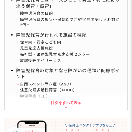
添う保育・療育」
障害児保育の目的
障害児保育の現状～保育園では約10年で受け入れ数が
2倍～
障害児保育が行われる施設の種類
保育園・認定こども園
児童発達支援施設
福祉型・医療型児童発達支援センター
放課後等デイサービス
障害児保育の対象となる障がいの種類と配慮ポイ
ント
自閉スペクトラム症（ASD）
注意欠陥多動性障害（ADHD）
学習障害（LD）
発達性協調運動障害（DCD）
目次をすべて表示
知的障がい（知的発達症）
身体障がい
【 保育園の障害児保育】加配保育士と配置基準
加配保育士とは