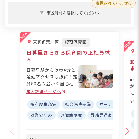
選択されていません
市区町村を選択してください
東京都荒川区
認可保育園
日暮里きらきら保育園の正社員求
人
和
求
日暮里駅から徒歩4分と
通勤アクセスも抜群！定
■ク
員50名の温かく居心地
が
の良い認可保育園です。
求人詳細ページへ
に寄
「職員の笑顔が子どもを
日・
求人
笑顔にする」をモットー
福利厚生充実
社会保険完備
ボーナス・賞与あり
☆ 
に、職員が働きやすく、
立し
新
残業少なめ
退職金制度
昇給昇進あり
研修充
また変化していくライフ
福
残
スタイルに合わせてお仕
数
事をしていただける環境
動あり）
づくりを行なっていま