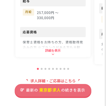
給与
の
す。年間休日120日とお
保育
給
休みも多く、豊富な休暇
では
月給
257,000円 〜
制度をしっかり整えてい
少
330,000円
るので、出産後も仕事に
が
戻りやすく、子育てが落
して
ち着いた後も長く保育に
応募資格
英
応
携わっていける環境で
ど
す。 【きらきら保育園
保育士資格をお持ちの方、資格取得見
い
幼
について】 地域全体で
込みの方 ※ブランクがある方も大歓
由
の
詳細を表示
子どもを育てあい、安
迎！
ど
格
心・安全なコミュニティ
い
で
を築き上げていく保育を
切
※
住所
目指しています。 【保
育
方
育の取り組みの例】 ・
子
東京都荒川区西日暮里2-30-4
アートレクリエーション
を
求人詳細・ご応募はこちら
絵やオブジェの創作を通
住
て
じて、子どもの感性を育
JR山手線・京浜東北線、京成
東京都
求人
最新の
の続きを表示
です☆ ーー
東
んでいます。 ・食育 園
本線「日暮里駅」徒歩4分
ー
で育てた野菜を収穫～調
すい
■自転車通勤可（駐輪場有、無
理まで体験する事で、食
50