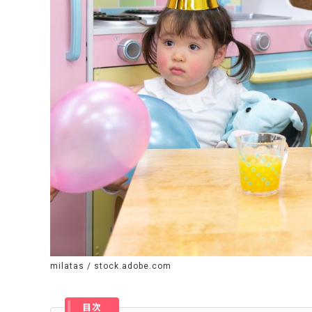
milatas / stock.adobe.com
目次