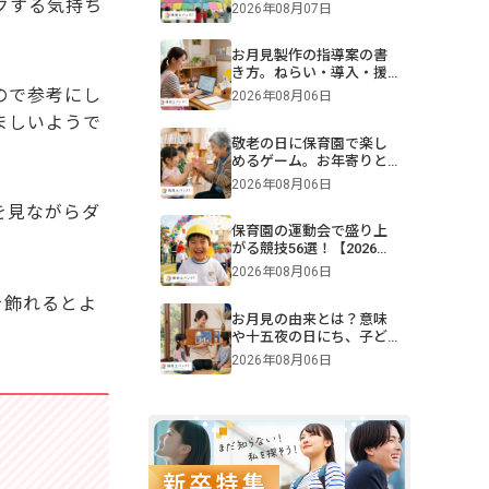
難易度別一覧＆演目構成
クする気持ち
2026年08月07日
も！画像付きで紹介
お月見製作の指導案の書
き方。ねらい・導入・援
助を年齢別に解説【保
ので参考にし
2026年08月06日
育】
ましいようで
敬老の日に保育園で楽し
めるゲーム。お年寄りと
交流できる遊びや伝承遊
2026年08月06日
びのアイデア
を見ながらダ
保育園の運動会で盛り上
がる競技56選！【2026年
版】0・1・2・3・4・5歳
2026年08月06日
児別・ねらいや親子競
技、プログラム例も紹介
を飾れるとよ
お月見の由来とは？意味
や十五夜の日にち、子ど
もへの伝え方【2026年最
2026年08月06日
新】