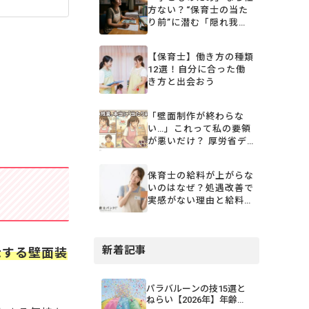
方ない？“保育士の当た
り前”に潜む「隠れ我
慢」と、変わり始めた保
育の現場
【保育士】働き方の種類
12選！自分に合った働
き方と出会おう
「壁面制作が終わらな
い…」これって私の要領
が悪いだけ？ 厚労省デ
ータ「平均残業月3時
間」の裏にある保育士の
保育士の給料が上がらな
リアル
いのはなぜ？処遇改善で
実感がない理由と給料を
上げる3つの方法
新着記事
示する壁面装
パラバルーンの技15選と
ねらい【2026年】年齢・