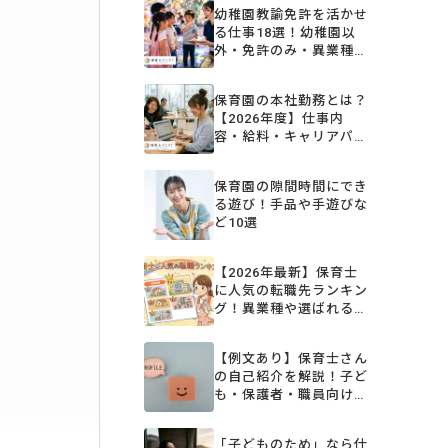
幼稚園教諭免許を活かせ
る仕事18選！幼稚園以
外・免許のみ・異業種の
転職先を解説【2026年
版】
保育園の本社勤務とは？
【2026年度】仕事内
容・給料・キャリアパス
と後悔しない求人の探し
方
保育園の隙間時間にでき
る遊び！手品や手遊びな
ど10選
【2026年最新】保育士
に人気の転職先ランキン
グ！異業種や選ばれる職
場を一挙公開
【例文あり】保育士さん
の自己紹介を解説！子ど
も・保護者・職員向けの
担任挨拶やコツ
「子どものため」なら仕