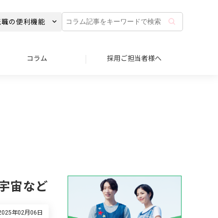
コ
転職の便利機能
ラ
ム
記
事
コラム
採用ご担当者様へ
を
キ
ー
ワ
ー
ド
で
検
索
宇宙など
025年02月06日