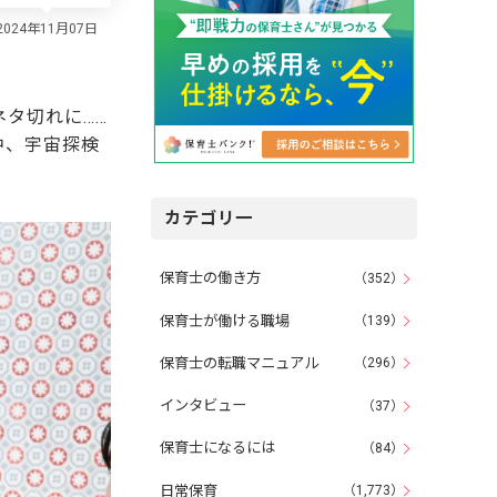
タ切れに……
中、宇宙探検
カテゴリ一
保育士の働き方
（352）
保育士が働ける職場
（139）
保育士の転職マニュアル
（296）
インタビュー
（37）
保育士になるには
（84）
日常保育
（1,773）