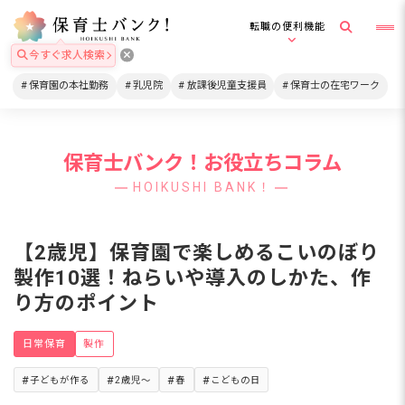
転職の便利機能
今すぐ求人検索
保育園の本社勤務
乳児院
放課後児童支援員
保育士の在宅ワーク
保育士バンク！お役立ちコラム
HOIKUSHI BANK！
【2歳児】保育園で楽しめるこいのぼり
製作10選！ねらいや導入のしかた、作
り方のポイント
日常保育
製作
子どもが作る
2歳児～
春
こどもの日