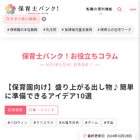
転職の便利機能
今すぐ求人検索
保育園の本社勤務
乳児院
放課後児童支援員
保育士の在宅ワーク
保育士バンク！お役立ちコラム
HOIKUSHI BANK！
【保育園向け】盛り上がる出し物♪簡単
に準備できるアイデア10選
日常保育
行事・イベント
ハロウィン
クリスマス
お誕生日会
ゲーム
手品
最終更新日: 2024年02月28日