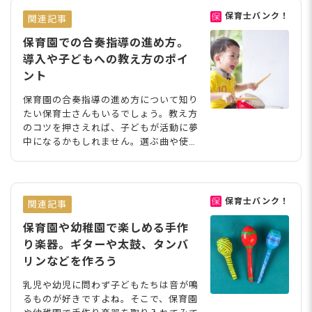
保育士バンク！
関連記事
保育園での合奏指導の進め方。
導入や子どもへの教え方のポイ
ント
保育園の合奏指導の進め方について知り
たい保育士さんもいるでしょう。教え方
のコツを押さえれば、子どもが活動に夢
中になるかもしれません。選ぶ曲や使う
楽器の構成を工夫し、子どもが楽しめる
ように進めましょう。今回は、保育園で
行う合奏指導について、導入の仕方や楽
器の担当決め、練習のポイントなどをま
保育士バンク！
関連記事
とめました。 GogaTao/shutterstock.c
om
保育園や幼稚園で楽しめる手作
り楽器。ギターや太鼓、タンバ
リンなどを作ろう
乳児や幼児に問わず子どもたちは音が鳴
るものが好きですよね。そこで、保育園