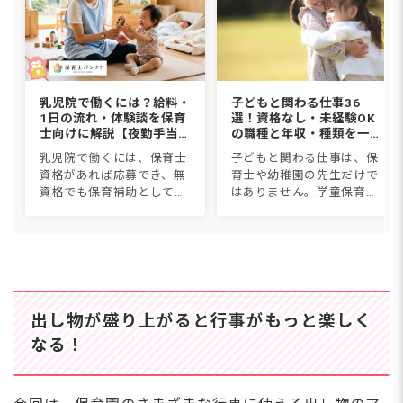
乳児院で働くには？給料・
子どもと関わる仕事36
1日の流れ・体験談を保育
選！資格なし・未経験OK
士向けに解説【夜勤手当込
の職種と年収・種類を一覧
み】
比較【2026年版】
乳児院で働くには、保育士
子どもと関わる仕事は、保
資格があれば応募でき、無
育士や幼稚園の先生だけで
資格でも保育補助として働
はありません。学童保育、
けます。職種は保育士・看
児童発達支援、スポーツイ
護師・児童指導員・家庭支
ンストラクター、子ども英
援専門相談員など。給料は
会話講師など36種類につい
月18〜27万円に1回5,000円
て、仕事内容・必要資格・
からの夜勤手当で、保育...
年収・なり方を1つずつ紹
介しま...
出し物が盛り上がると行事がもっと楽しく
なる！