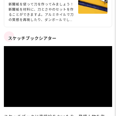
新聞紙を使って刀を作ってみましょう！
新聞紙を材料に、刀とさやのセットを作
ることができますよ。アルミホイルで刀
の質感を再現したり、ダンボールでしっ
かりつば部分を作ったりと、本物そっく
りの刀を作ることができます。時代劇ご
っこなどにも使えそうですね。詳しい工
スケッチブックシアター
程を動画つきで紹介するので作り方の参
考にしてみてくださいね。 動画 用意す
るもの 新聞紙 アルミホイル テープ ビ
ニールテープ（黒） ビニールテープ
（赤） ビニーツテープ（青） 丸くカッ
トしたダンボール はさみ 作り方 新聞紙
を横方向から巻いていき、テープで固定
します。 つぶします。 黒いビニールテ
ープで巻いて持ち手を作ります。 アル
ミホイルを刃