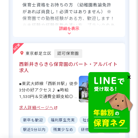
保育士資格をお持ちの方 （幼稚園教諭免許
があれば尚良し！必須ではありません） ※
保育園での勤務経験がある方、歓迎します！
※未経験や経験年数の浅い方、ブランクのあ
詳細を表示
る方ももちろんOK。人柄を重視していま
す！笑顔がステキなら即採用！ ◆別ページ
にて同園の保育士・正社員も募集中です！
◆別ページにて北海道／東京都／千葉県／茨
東京都足立区
認可保育園
城県の園も募集中です！
西新井きらきら保育園のパート・アルバイト
求人
住所
■東武大師線「西新井駅」徒歩
東京都足立区神明2-10-4
3分の好アクセス♪ ■時給
1,530円＆交通費全額支給◎ ■
昇給・賞与あり！安定して長
つくばエクスプレス「八潮駅」より徒歩
求人詳細ページへ
く働ける☆ ■3時間からOK！家
23分
庭と両立しやすい♪ ーー【子
「八潮駅」から路線バス、「神明二丁
新卒も歓迎
福利厚生充実
社会保険完備
ボーナス・
どもたちの笑顔があふれる、
目」下車、徒歩3分
アットホームな保育園】 西新
駅近5分以内
残業少なめ
研修充実
複数園あり
設
※閑静な住宅街エリアにあります。
井駅から徒歩3分の好立地に位