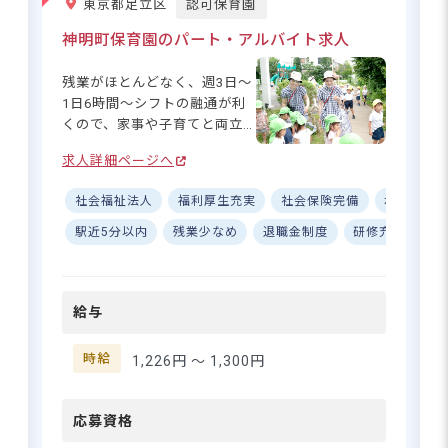
東京都足立区
認可保育園
神明町保育園のパート・アルバイト求人
残業がほとんどなく、週3日～
1日6時間～シフトの融通が利
くので、家事や子育てと両立
したい方にもおすすめ！お休
求人詳細ページへ
みも取りやすく、急なお休み
の際も「すみません」より
社会福祉法人
福利厚生充実
社会保険完備
ボーナス
「ありがとう」の言葉が根づ
く温かい環境。無理なく安心
駅近5分以内
残業少なめ
退職金制度
研修充実
複
してお仕事に取り組めます。
勤務時間に応じた賞与の支給
もあり、パートさんも頑張り
給与
を評価。経験者の方はもちろ
ん、未経験の方・経験が浅い
方・ブランクがある方も大歓
時給
1,226円 〜
1,300円
迎！人柄や笑顔を重視してい
ます。
応募資格