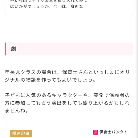
や幼稚園で手作り楽器を取り入れてみて
はいかがでしょうか。今回は、身近な材
料をつかった手作り楽器のアイディアを
紹介します。手作り楽器をつかって演奏
会などを開催してみると盛り上がりそう
ですね。 Olya-Detry/shutterstock.com
劇
年長児クラスの場合は、保育士さんといっしょにオリ
ジナルの物語を作ってもよいでしょう。
子どもに人気のあるキャラクターや、突発で保護者の
方に参加してもらう演出をしても盛り上がるかもしれ
ませんね。
保育士バンク！
関連記事