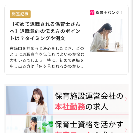
保育士バンク！
関連記事
【初めて退職される保育士さん
へ】退職意向の伝え方のポイン
トは？タイミングや例文
在籍園を辞めると決心をしたとき、どの
ように退職意向を伝えればよいのか悩む
方もいるでしょう。特に、初めて退職を
申し出る方は「何を言われるかわからな
い…言い出しづらい」「転職先が決まっ
たけれど辞めると言えない」などと不安
を抱きそうですね。今回は、退職意向を
伝えるときのタイミングやポイント、ケ
ース別の例文を詳しく解説します。 K+
K/stock.adobe.com