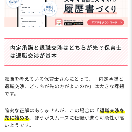
ない場合は？
Q. 転職サービスに登録したら、今の職場にバレたりし
ない？
Q. まだ辞めるか決めていないけど、相談だけでも大丈
夫？
Q. 保育士バンク！に登録した後、しつこく連絡が来な
い？
Q. 保育士の転職に最適な時期はいつ？
内定承諾と退職交渉はどちらが先？保育士
は退職交渉が基本
内定承諾と退職交渉、自分の状況に合わせて転職
の順序を決めよう
転職を考えている保育士さんにとって、「内定承諾と
退職交渉、どっちが先の方がよいのか」は大きな課題
です。
確実な正解はありませんが、この場合は「
退職交渉を
先に始める
」ほうがスムーズに転職が進む可能性が高
いようです。