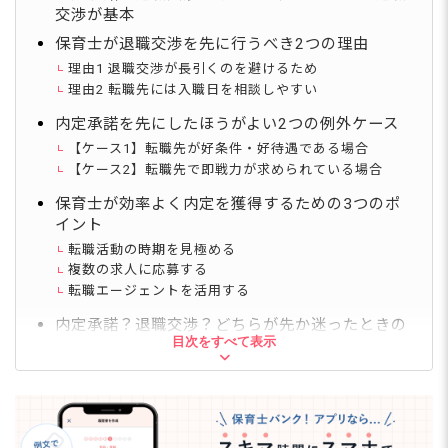
交渉が基本
保育士が退職交渉を先に行うべき2つの理由
理由1 退職交渉が長引くのを避けるため
理由2 転職先には入職日を相談しやすい
内定承諾を先にしたほうがよい2つの例外ケース
【ケース1】転職先が好条件・好待遇である場合
【ケース2】転職先で即戦力が求められている場合
保育士が効率よく内定を獲得するための3つのポ
イント
転職活動の時期を見極める
複数の求人に応募する
転職エージェントを活用する
内定承諾？退職交渉？どちらが先か迷ったときの
目次をすべて表示
Q&A
Q. 保育士の転職では、内定承諾と退職交渉のどちらを
先にすべき？
Q. 退職交渉で引き止められたとき、どう対応すればい
い？
Q. 在職中でも転職活動はできる？忙しくて時間が取れ