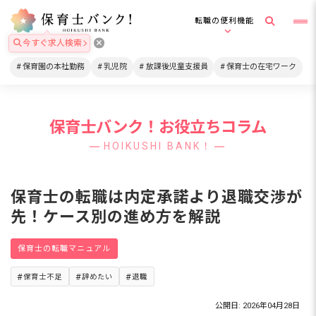
転職の便利機能
今すぐ求人検索
保育園の本社勤務
乳児院
放課後児童支援員
保育士の在宅ワーク
保育士バンク！お役立ちコラム
HOIKUSHI BANK！
保育士の転職は内定承諾より退職交渉が
先！ケース別の進め方を解説
保育士の転職マニュアル
保育士不足
辞めたい
退職
公開日: 2026年04月28日