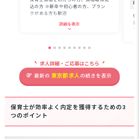
目
応
を活かし、苦手を補い合
込の方 ※新卒や初心者の方、ブラン
の
うチームワークが自慢！
クがある方も歓迎
と
保
職員同士の仲の良さが自
ち
込
詳細を表示
慢で、悩みを一人で抱え
と
方
住所
込まずに相談できる温か
ています
の
な雰囲気が広がっていま
な
子
東京都墨田区東駒形4-4-7
す。あなたらしさを大切
な職
れ
にしながら、チームで保
0代
歓
育を作り上げる喜びを一
都営浅草線「本所吾妻橋駅」よ
先
求人詳細・ご応募はこちら
迎
緒に感じませんか？☆
り徒歩5分
え
職
ーー【ワークライフバラ
東京都
求人
最新の
の続きを表示
保
■自転車通勤可（無料駐輪場あ
ンスを大切にする、働き
合
り）
やすさ抜群の環境】 年
住
す。
間休日120日、完全週休
も効
東
2日制で、プライベート
均2
保育士が効率よく内定を獲得するための3
の時間もしっかり確保！
で
有給取得率88％以上、
つのポイント
ス
産育休取得率100％と、
複数担任制で保育にゆ
生
休暇を取りやすい職場環
とりを。困ったときも
早
境です◎ 残業も月2～3
一人で抱え込まずに気
心