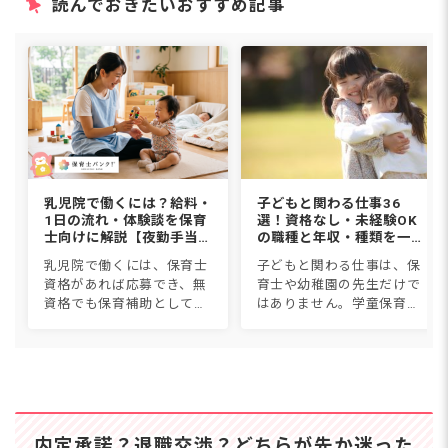
読んでおきたいおすすめ記事
乳児院で働くには？給料・
子どもと関わる仕事36
1日の流れ・体験談を保育
選！資格なし・未経験OK
士向けに解説【夜勤手当込
の職種と年収・種類を一覧
み】
比較【2026年版】
乳児院で働くには、保育士
子どもと関わる仕事は、保
資格があれば応募でき、無
育士や幼稚園の先生だけで
資格でも保育補助として働
はありません。学童保育、
けます。職種は保育士・看
児童発達支援、スポーツイ
護師・児童指導員・家庭支
ンストラクター、子ども英
援専門相談員など。給料は
会話講師など36種類につい
月18〜27万円に1回5,000円
て、仕事内容・必要資格・
からの夜勤手当で、保育...
年収・なり方を1つずつ紹
介しま...
内定承諾？退職交渉？どちらが先か迷った