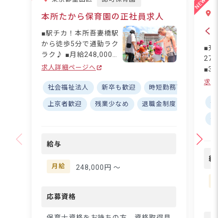
本所たから保育園の正社員求人
く
■駅チカ！本所吾妻橋駅
から徒歩5分で通勤ラク
■充
ラク♪ ■月給248,000円
271
～！安心の収入でプライ
求人詳細ページへ
■3
ベートも充実☆ ■借り上
伸び
求人
げ住宅制度あり！住まい
社会福祉法人
新卒も歓迎
時短勤務可
福利厚
取得
の心配なく働ける環境 ■
■住
社
上京者歓迎
残業少なめ
退職金制度
昇給昇進
「見守る保育」で子ども
で安心
残
の主体性を大切にする保
ども
育園♪ ーー【あたたか
切に
な仲間と共に育む、「見
給与
とし
守る保育」の実践】 本
季
給
所たから保育園では、子
培
月給
248,000円 〜
どもたちの「やってみた
豊
い」気持ちを大切にした
も
「見守る保育」を実践し
応募資格
ます
ています♪複数担任制を
い
採用しているので、得意
保育士資格をお持ちの方、資格取得見