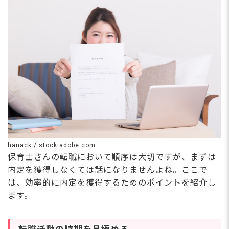
時間程度と少なく、書類
整
軽に相談♪
作業は必要最低限。手書
き作業も大幅に削減し、
効率的な業務体制を整え
ています。さらに、月給
さらに詳しい
248,000円～と安定した
求人情報
へ
収入に加え、借り上げ住
登録・相談無料
宅制度も完備！働きやす
希望に合う求人の
い環境だから長く働き続
紹介を受ける
けられます！
hanack / stock.adobe.com
保育士さんの転職において順序は大切ですが、まずは
内定を獲得しなくては話になりませんよね。ここで
は、効率的に内定を獲得するためのポイントを紹介し
ます。