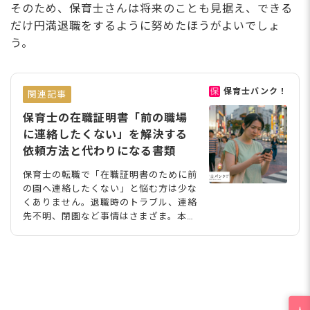
そのため、保育士さんは将来のことも見据え、できる
だけ円満退職をするように努めたほうがよいでしょ
う。
保育士バンク！
関連記事
保育士の在職証明書「前の職場
に連絡したくない」を解決する
依頼方法と代わりになる書類
保育士の転職で「在職証明書のために前
の園へ連絡したくない」と悩む方は少な
くありません。退職時のトラブル、連絡
先不明、閉園など事情はさまざま。本記
事では電話なしで依頼する方法から、こ
ども家庭庁が認める代替書類まで、気ま
ずさを最小限にする実務手順を解説しま
す。 保育士に在職証明書が必要な理
由。処遇改善等加算の根拠になる その
勤務先に在籍している（いた）事実を証