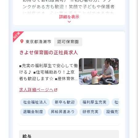
お持ちであれば尚可） ※初心者の方、ブラ
環境】 未経験者やブランクが
ンクがある方も歓迎！笑顔で子どもや保護者
ある方も安心の充実した研修
に対応でき、心に寄り添うことができる方を
詳細を表示
制度をご用意！区の研修案内
お待ちしています。
から興味のある分野を自由に
選んで学べます◎ 複数担任制
住所
による業務分担や保育システ
東京都清瀬市
認可保育園
ムの導入で、持ち帰り仕事な
東京都品川区西五反田3-9-9
しの働きやすい環境です♪ 産
きよせ保育園の正社員求人
休・育休の取得率100％、時短
勤務相談可など、長く活躍で
■充実の福利厚生で安心して働
JR山手線「五反田駅」より徒歩8分
きるサポート体制も整ってい
ける♪ ■住宅補助あり！上京
東急目黒線「不動前駅」より徒歩5分
ます☆ 職員同士の仲が良く、
者も歓迎します☆ ■産休育休
チームワーク抜群の職場であ
■自転車通勤可（無料駐輪場あり）
制度完備で長く活躍できる◎
なたをお待ちしています！
求人詳細ページへ
■研修制度充実で成長できる環
境！ ーー【子どもたちの笑顔
社会福祉法人
新卒も歓迎
福利厚生充実
社会保険完
があふれる、あたたかな保育
園】 きよせ保育園では、子ど
退職金制度
昇給昇進あり
研修充実
設備充実
復
幼保一体型の総合施設！2年目から
もたち一人ひとりの個性を大
賞与4.45カ月分、長く活躍できる
切にした保育を行っています
環境◎
♪ 社会福祉法人清澄が運営す
給与
る当園は、充実した設備の中