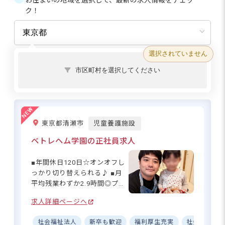
お住まいの地域を選択して、最新の求人情報をチェッ
ク！
選択されていません
市区町村を選択してください
東京都清瀬市
児童養護施設
ベトレヘム学園の正社員求人
■年間休日120日☆オンオフし
っかり切り替えられる♪ ■月
平均残業わずか2.9時間◎プラ
イベートも充実☆ ■2年目から
求人詳細ページへ
賞与4.4カ月分♪しっかり稼げ
る環境◎ ■マイカー・自転車
社会福祉法人
新卒も歓迎
福利厚生充実
社会保険完