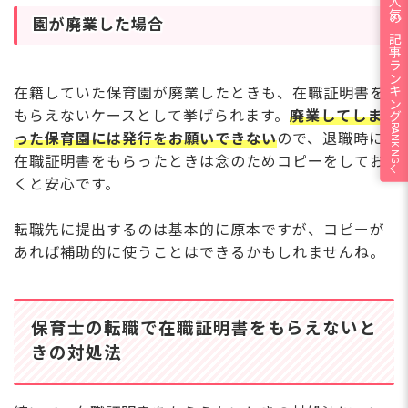
人気の記事ランキング
明する書類を「在職証明書」と言いま
す。 これは勤務先が発行する書類のた
園が廃業した場合
め、勤務者および元勤務者が作成するこ
とはできません。 それでは、保育士さ
んの転職にあたって、この在職証明書が
在籍していた保育園が廃業したときも、在職証明書を
必要になる理由を見ていきましょう。
過去の実務経験年数を新しい園
もらえないケースとして挙げられます。
廃業してしま
RANKING
った保育園には発行をお願いできない
ので、退職時に
在職証明書をもらったときは念のためコピーをしてお
くと安心です。
転職先に提出するのは基本的に原本ですが、コピーが
あれば補助的に使うことはできるかもしれませんね。
保育士の転職で在職証明書をもらえないと
きの対処法