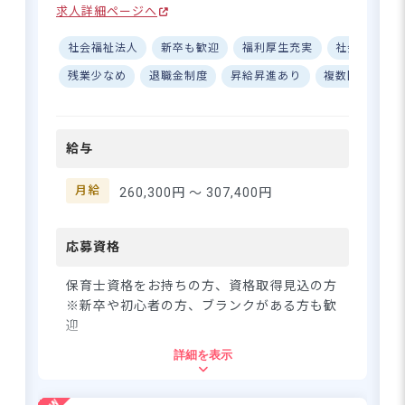
にしながらご活躍ください！
求人詳細ページへ
心して働ける待遇◎ ■アット
長く働きやすい制度が充実！住宅
ホームな雰囲気で初心者も歓
補助や研修制度で安心のスタート
社会福祉法人
新卒も歓迎
福利厚生充実
社会保険完
迎♪ ーー【子どもたちと共に
成長できる夢あふれる保育
残業少なめ
退職金制度
昇給昇進あり
複数園あり
園】 社会福祉法人夢工房が運
さらに詳しい
営する「夢花保育園」では、
求人情報
へ
子どもたちの笑顔を大切にし
給与
登録・相談無料
た保育を行っています♪ アッ
トホームな雰囲気の中で、一
希望に合う求人の
紹介を受ける
人ひとりの子どもに寄り添っ
月給
260,300円 〜
307,400円
た保育を実践しています。設
備も充実しており、のびのび
と活動できる環境が整ってい
応募資格
ます☆ 新卒の方やブランクの
ある方も大歓迎！先輩保育士
保育士資格をお持ちの方、資格取得見込の方
がしっかりサポートするの
※新卒や初心者の方、ブランクがある方も歓
で、安心してスタートできま
迎
すよ◎ 子どもたちと一緒に
詳細を表示
「夢」を育む保育園で、あな
住所
たも成長しませんか？ ーー
【安心して長く働ける充実の