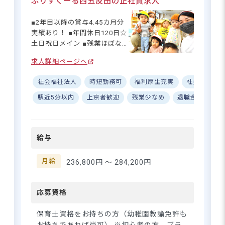
ぷりすくーる西五反田の正社員求人
月分と、頑張りがしっかり給
与に反映される仕組みも魅力
■2年目以降の賞与4.45カ月分
西武池袋線「秋津駅」より徒歩12分
です♪マイカー通勤もOKで、
実績あり！ ■年間休日120日☆
秋津エリアからアクセスしや
■マイカー・自転車通勤OK（無料駐車
土日祝日メイン ■残業ほぼな
すいのもうれしいポイントで
場・駐輪場あり）
し◎デジタル化で業務効率
す◎
求人詳細ページへ
UP！ ■借上げ社宅制度あり♪
月額最大82,000円まで補助 ー
社会福祉法人
時短勤務可
福利厚生充実
社会保険完
ー【笑顔あふれる！0〜5歳児
の成長を見守る総合施設】 子
駅近5分以内
上京者歓迎
残業少なめ
退職金制度
2年目から賞与4.4カ月♪子どもた
育て支援センターと幼児教
ちの生活を支えるスタッフを募集
育・保育を一体化した施設
中です
で、0歳から就学前までの子ど
給与
もたちの成長をサポート♪ 1年
を通して異年齢交流の行事も
さらに詳しい
豊富で、子どもたちの笑顔が
月給
236,800円 〜
284,200円
求人情報
へ
あふれる毎日です☆ 20代〜50
登録・相談無料
代まで幅広い年齢層の先生が
在籍し、みんなで意見を出し
応募資格
希望に合う求人の
合いながら、温かな保育を実
紹介を受ける
践しています！ ーー【安心の
保育士資格をお持ちの方（幼稚園教諭免許も
研修制度＆働きやすさ抜群の