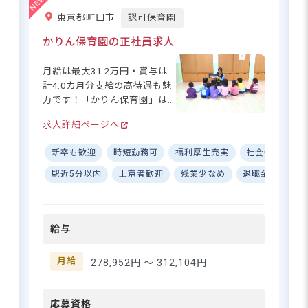
東京都目黒区中町2-46-14
福利厚生】 月額上限45,000円
東京都町田市
認可保育園
までの交通費支給に加え、住
宅補助も用意されているの
かりん保育園の正社員求人
東急東横線「祐天寺駅」から徒歩12分
で、遠方から通勤される方も
※自転車通勤可能
安心です♪ 社会保険完備、退
月給は最大31.2万円・賞与は
職金制度もあり、長く働ける
計4.0カ月分支給の高待遇も魅
環境が整っています。残業少
力です！「かりん保育園」は
なめの職場なので、プライベ
尾根緑道の近く、町田市小山
ートな時間も大切にできます
求人詳細ページへ
子どもの笑顔と一緒に、あなたの
の小高い場所に位置していま
よ☆ 産休育休制度の実績もあ
暮らしも守ります。
す。自然が豊かな場所ですの
り、ライフステージの変化に
新卒も歓迎
時短勤務可
福利厚生充実
社会保険完備
で、園の近くには子どもたち
も対応！複数園を運営してい
が思い切り遊べる公園がたく
駅近5分以内
上京者歓迎
残業少なめ
退職金制度
るので、将来のキャリアアッ
さんあります！お天気の良い
さらに詳しい
プも可能です◎ 有給休暇もし
求人情報
日は毎日お散歩へ出掛けてお
へ
っかり取得できる環境で、心
り、四季折々の季節を感じな
登録・相談無料
身ともに健康に働けるのが魅
給与
がらたくさんの自然に触れ合
希望に合う求人の
力です！
っています。私たちと一緒
紹介を受ける
に、心も体ものびのびと保育
月給
278,952円 〜
312,104円
をしてみませんか？
応募資格