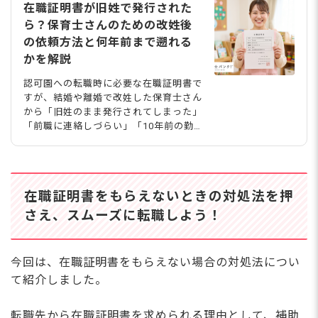
在職証明書が旧姓で発行された
ら？保育士さんのための改姓後
の依頼方法と何年前まで遡れる
かを解説
認可園への転職時に必要な在職証明書で
すが、結婚や離婚で改姓した保育士さん
から「旧姓のまま発行されてしまった」
「前職に連絡しづらい」「10年前の勤
務先にも頼めるの？」といった困りごと
がよく寄せられます。本記事では、旧
姓・現姓の併記を依頼する正しい手順、
すでに旧姓で発行された場合の対処法、
在職証明書をもらえないときの対処法を押
前職に連絡したくないときの代替書類ま
で、保育士さんが知っておきたいポイン
さえ、スムーズに転職しよう！
トをまとめました。 在職証明書は旧姓
を併記して発行してもらおう その勤務
先に在籍している（いた）事実を証明す
今回は、在職証明書をもらえない場合の対処法につい
る書類が「在職証明書」です。 まずは
て紹介しました。
保育士さんの転職にあたって、在職証明
書を発行する際の基本事項と、転職に在
職証明書が必要になる理由を
転職先から在職証明書を求められる理由として、補助