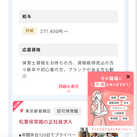
での子どもたちの成長をサポ
上限8.2万円の借り上げ社宅あり！
ートしています♪ アットホー
残業は月平均2時間・持ち帰りほぼ
給与
ムな雰囲気の中で、一人ひと
なし
りに寄り添った保育を大切に
しています。設備が充実した
月給
271,400円 〜
環境で、のびのびと保育がで
きますよ☆ 新卒の方やブラン
さらに詳しい
クがある方も大歓迎！初めて
応募資格
求人情報
へ
の方でも安心して働ける環境
登録・相談無料
です。 ーー【安心して長く働
保育士資格をお持ちの方、資格取得見込の方
希望に合う求人の
ける、充実の待遇とサポート
※新卒や初心者の方、ブランクがある方も歓
紹介を受ける
体制】 月給271,400円からス
迎
タート！賞与年3.4カ月分と3
詳細を表示
月の一時金もあるので、安定
住所
した収入が見込めます♪ 子育
て手当や住宅補助など福利厚
東京都墨田区緑2-5-12
生も充実！お子さんの体調不
東京都板橋区
認可保育園
良や行事による遅刻・早退・
欠勤の相談もできるので、子
松葉保育園の正社員求人
都営大江戸線「両国駅」より徒歩8分
育て中の方も安心です☆ 研修
■自転車通勤OK（駐輪場完備）
制度も充実しているので、ス
■年間休日120日でプライベー