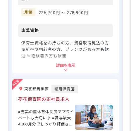
で子どもたちの成長をサポー
さらに詳しい
ト。新卒の方はもちろん、ブ
月給
236,700円 〜
278,800円
求人情報
へ
ランクがある方も大歓迎で
登録・相談無料
す！保育士として、子どもた
ちと一緒に成長できる環境を
応募資格
希望に合う求人の
ご用意しています。初心者の
紹介を受ける
方でも安心して保育業務に取
保育士資格をお持ちの方、資格取得見込の方
り組めるようサポート体制も
※新卒や初心者の方、ブランクがある方も歓
万全です☆ ーー【あなたの成
迎 ※経験者の方も歓迎
長とライフスタイルを応援し
詳細を表示
ます】 月給236,700円～と安
住所
定した収入に加え、住宅補助
や退職金制度など福利厚生も
東京都清瀬市上清戸2-5-40
充実◎ 産休育休の実績もあ
東京都目黒区
認可保育園
り、長く働き続けられる環境
です。昇給昇進の機会もあり、
夢花保育園の正社員求人
西武池袋線「清瀬駅」より徒歩12分
キャリアアップを目指す方に
■バイク・自転車通勤OK（駐輪場完備）
もぴったり！研修制度も充実
■充実の産休育休制度でプライ
しているので、保育のスキル
ベートも大切に♪ ■賞与最大
アップも可能です♪ プライベ
4.8カ月分でしっかり評価され
ートと仕事のバランスを大切
る環境☆ ■住宅補助あり！安