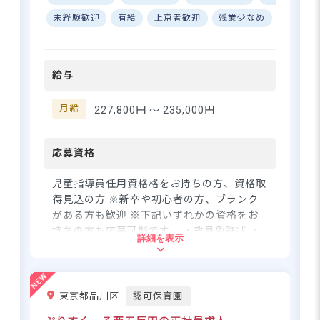
通勤OK☆無料駐車場・駐輪場
完備♪ ーー【一人ひとりの子
未経験歓迎
有給
上京者歓迎
残業少なめ
退職金
どもに、真剣に向き合える場
所】 カトリックの精神を受け
継ぐベトレヘム学園。ここで
給与
は「子どもたちの権利を守
り、最善の利益のために全力
をつくす」という理念が、ス
月給
227,800円 〜
235,000円
タッフ一人ひとりの日々の関
わりの中に息づいています☆
数字や効率よりも、目の前の
応募資格
子どもと真剣に向き合いたい
と願うあなたの想いを、大切
児童指導員任用資格格をお持ちの方、資格取
にできる職場です♪ ーー【ム
得見込の方 ※新卒や初心者の方、ブランク
リなく長く働き続けられる、
がある方も歓迎 ※下記いずれかの資格をお
整った職場環境】 月平均残業
持ちの方も応募可能です。 ・教員免許状 ・
詳細を表示
2.9時間と少なく、年間休日
社会福祉士資格
120日を確保◎産前産後・育児
休暇の取得率は100％と、ライ
住所
フステージが変わっても安心
東京都品川区
認可保育園
して働き続けられます☆さら
東京都清瀬市梅園3-14-23
に入職2年目からは賞与4.4カ