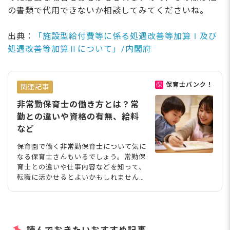
の書類で代用できないか相談してみてくださいね。
出典：
「施設型給付費等に係る処遇改善等加算Ⅰ及び
処遇改善等加算Ⅱについて」/内閣府
保育士バンク！
関連記事
非常勤保育士の働き方とは？常
勤との違いや資格の有無、給料
など
保育園で働く非常勤保育士について気に
なる保育士さんもいるでしょう。常勤保
育士との違いや仕事内容などを知って、
転職に活かせるとよいかもしれません。
今回は、非常勤保育士という働き方につ
いて解説します。働くうえでどのような
資格が必要なのかや魅力などもまとめま
した。 yamasan0708/shutterstock.co
m