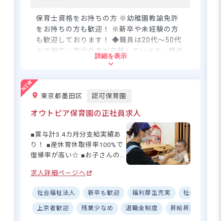
保育士資格をお持ちの方 ※幼稚園教諭免許
をお持ちの方も歓迎！ ※新卒や未経験の方
も歓迎しております！ ◆職員は20代～50代
まで幅広い年代の方が在籍しています。職員
詳細を表示
同士で積極的にコミュニケーションを取って
いるので、自分の意見が言いやすい雰囲気で
す。
東京都墨田区
認可保育園
住所
オウトピア保育園の正社員求人
東京都町田市小山ヶ丘1-10-2
■賞与計3.4カ月分支給実績あ
り！ ■産休育休取得率100%で
復帰率が高い☆ ■お子さんの
京王線「多摩境駅」徒歩20分または車で
事情に合わせて勤務相談OK！
6分／神奈川中央バス「多摩境通り北」
求人詳細ページへ
■持ち帰り業務なし！ワークラ
バス停から徒歩4分
イフバランス◎ ーー【子ども
※マイカー・バイク・自転車通勤OK
社会福祉法人
新卒も歓迎
福利厚生充実
社会保険完
たちの笑顔と成長を支える、
あたたかな保育園】 オウトピ
上京者歓迎
残業少なめ
退職金制度
昇給昇進あり
ア保育園では、0歳〜5歳児ま