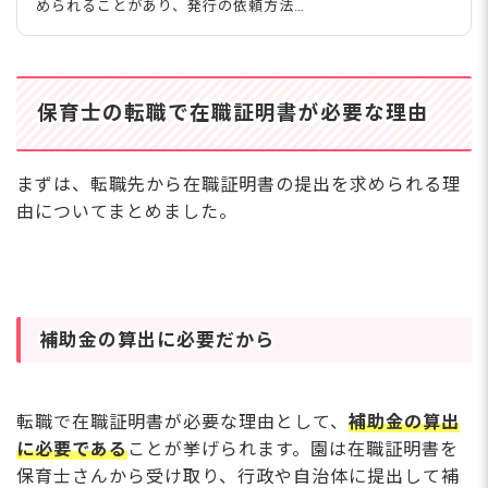
められることがあり、発行の依頼方法や
請求時の注意点を押さえておくと、スム
ーズに新しい園へ入職できるでしょう。
今回は、在職証明書の概要や必要性、取
得方法、依頼文の例までまとめて紹介し
保育士の転職で在職証明書が必要な理由
ます。 在職証明書とは？保育士の転職
でなぜ必要なのか 在職証明書とは、保
育士さんが認可保育園へ転職する際に必
要になる書類です。 自身が認可保育園
まずは、転職先から在職証明書の提出を求められる理
に勤務していた期間を証明するもので、
由についてまとめました。
勤務証明書や就労証明書などとも呼ばれ
ています。 【例】 在職証明書は勤め先
の園に発行してもらいますが、何度も転
職をしている場合はそれ
補助金の算出に必要だから
転職で在職証明書が必要な理由として、
補助金の算出
に必要である
ことが挙げられます。園は在職証明書を
保育士さんから受け取り、行政や自治体に提出して補