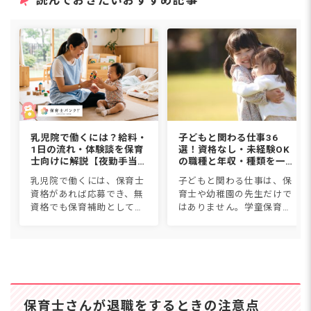
読んでおきたいおすすめ記事
乳児院で働くには？給料・
子どもと関わる仕事36
1日の流れ・体験談を保育
選！資格なし・未経験OK
士向けに解説【夜勤手当込
の職種と年収・種類を一覧
み】
比較【2026年版】
乳児院で働くには、保育士
子どもと関わる仕事は、保
資格があれば応募でき、無
育士や幼稚園の先生だけで
資格でも保育補助として働
はありません。学童保育、
けます。職種は保育士・看
児童発達支援、スポーツイ
護師・児童指導員・家庭支
ンストラクター、子ども英
援専門相談員など。給料は
会話講師など36種類につい
月18〜27万円に1回5,000円
て、仕事内容・必要資格・
からの夜勤手当で、保育...
年収・なり方を1つずつ紹
介しま...
保育士さんが退職をするときの注意点